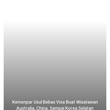
Kemenpar Usul Bebas Visa Buat Wisatawan
Australia, China, Sampai Korea Selatan