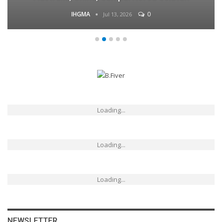
IHGMA
0
Jul 13, 2026
Loading...
Loading...
Loading...
NEWSLETTER