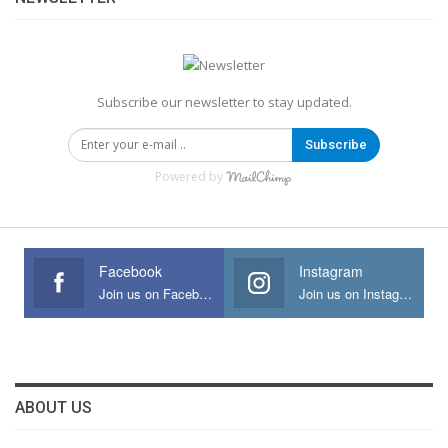
Subscribe our newsletter to stay updated.
Subscribe
Powered by
Facebook
Instagram
Join us on Facebook
Join us on Instagram
ABOUT US