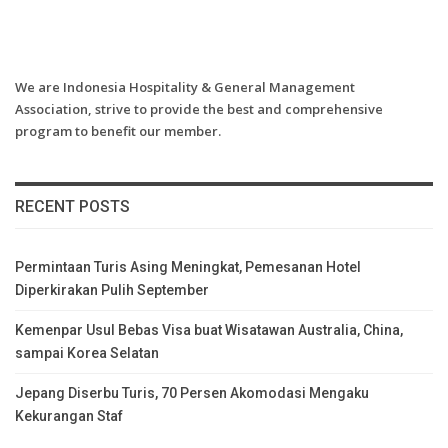
We are Indonesia Hospitality & General Management
Association, strive to provide the best and comprehensive
program to benefit our member.
RECENT POSTS
Permintaan Turis Asing Meningkat, Pemesanan Hotel
Diperkirakan Pulih September
Kemenpar Usul Bebas Visa buat Wisatawan Australia, China,
sampai Korea Selatan
Jepang Diserbu Turis, 70 Persen Akomodasi Mengaku
Kekurangan Staf