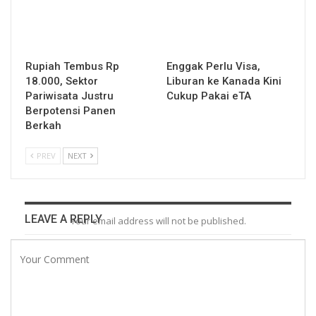
Rupiah Tembus Rp
Enggak Perlu Visa,
18.000, Sektor
Liburan ke Kanada Kini
Pariwisata Justru
Cukup Pakai eTA
Berpotensi Panen
Berkah
PREV
NEXT
LEAVE A REPLY
Your email address will not be published.