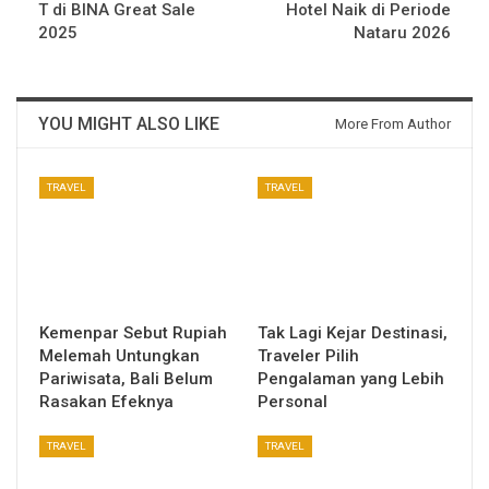
T di BINA Great Sale
Hotel Naik di Periode
2025
Nataru 2026
YOU MIGHT ALSO LIKE
More From Author
TRAVEL
TRAVEL
Kemenpar Sebut Rupiah
Tak Lagi Kejar Destinasi,
Melemah Untungkan
Traveler Pilih
Pariwisata, Bali Belum
Pengalaman yang Lebih
Rasakan Efeknya
Personal
TRAVEL
TRAVEL