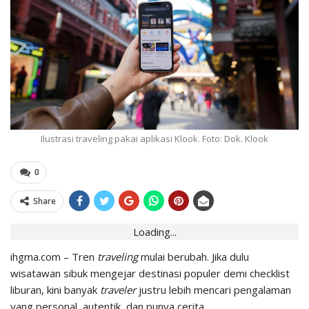
Ilustrasi traveling pakai aplikasi Klook. Foto: Dok. Klook
0
Share
Loading...
ihgma.com – Tren
traveling
mulai berubah. Jika dulu
wisatawan sibuk mengejar
destinasi
populer demi checklist
liburan, kini banyak
traveler
justru lebih mencari pengalaman
yang personal, autentik, dan punya cerita.