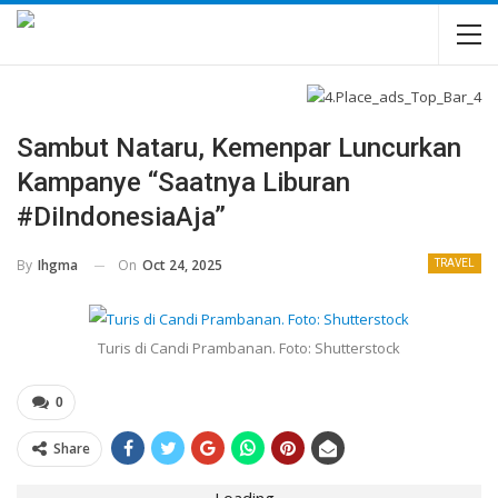
Sambut Nataru, Kemenpar Luncurkan
Kampanye “Saatnya Liburan
#DiIndonesiaAja”
On
Oct 24, 2025
By
Ihgma
TRAVEL
Turis di Candi Prambanan. Foto: Shutterstock
0
Share
Loading...