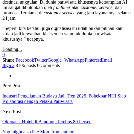
destinasi unggulan. Di dunia pariwisata khususnya ketrampilan AI
ini sangat dibutuhkan oleh
frontliner
atau
customer service
, dan
promosi. Terutama di
customer service
yang jam layanannya selama
24 jam.
“Seperti kita ketahui juga digitalisasi itu udah bukan pilihan kan.
Udah jadi kewajiban kita semua ya untuk dunia pariwisata
khususnya,” ucapnya.
Loading...
0
Share
Facebook
Twitter
Google+
WhatsApp
Pinterest
Email
Ihgma
8106 posts
0 comments
Prev Post
Industri Pengalaman Budaya Jadi Tren 2025, Poltekpar NHI Siap
Kolaborasi dengan Pelaku Pariwisata
Next Post
Okupansi Hotel di Bandung Tembus 80 Persen
You might also like
More from author