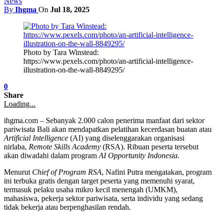
News
By
Ihgma
On
Jul 18, 2025
Photo by Tara Winstead:
https://www.pexels.com/photo/an-artificial-intelligence-
illustration-on-the-wall-8849295/
0
Share
Loading...
ihgma.com – Sebanyak 2.000 calon penerima manfaat dari sektor
pariwisata Bali akan mendapatkan pelatihan kecerdasan buatan atau
Artificial Intelligence
(AI) yang diselenggarakan organisasi
nirlaba,
Remote Skills Academy
(RSA). Ribuan peserta tersebut
akan diwadahi dalam program
AI Opportunity Indonesia
.
Menurut
Chief of Program RSA
, Nafini Putra mengatakan, program
ini terbuka gratis dengan target peserta yang memenuhi syarat,
termasuk pelaku usaha mikro kecil menengah (UMKM),
mahasiswa, pekerja sektor pariwisata, serta individu yang sedang
tidak bekerja atau berpenghasilan rendah.