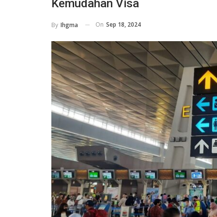
Kemudahan Visa
On
Sep 18, 2024
By
Ihgma
HOTELS
Permintaan Turis Asing Mening
Keluarga, Hotel
Pemesanan Hotel Diperkirakan P
lai Rp 199 Ribu
September