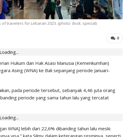
IHGMA
0
Jul 13, 2026
of travelers for Lebaran 2023. (photo: dock. special)
0
Loading...
nterian Hukum dan Hak Asasi Manusia (Kemenkumhan)
ara Asing (WNA) ke Bali sepanjang periode Januari-
aikan, pada periode tersebut, sebanyak 4,46 juta orang
dibanding periode yang sama tahun lalu yang tercatat
Loading...
ngan WNA] lebih dari 22,6% dibanding tahun lalu meski
nya visa,” kata Silmy dalam keterangan resminya, seperti