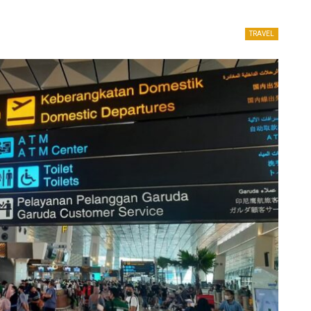
TRAVEL
UNCATEGORIZED
kat,
Kemenpar Usul Bebas Visa Buat
ulih
Wisatawan Australia, China, Sampai
Korea Selatan