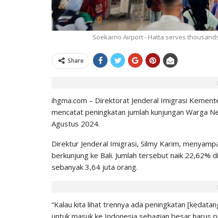
0
IHGMA
0
26
Jul 13, 2026
Soekarno Airport - Hatta serves thousands 
Share
ihgma.com – Direktorat Jenderal Imigrasi Keme
mencatat peningkatan jumlah kunjungan Warga Neg
Agustus 2024.
Direktur Jenderal Imigrasi, Silmy Karim, menyamp
berkunjung ke Bali. Jumlah tersebut naik 22,62% 
sebanyak 3,64 juta orang.
“Kalau kita lihat trennya ada peningkatan [kedata
untuk masuk ke Indonesia sebagian besar harus pu