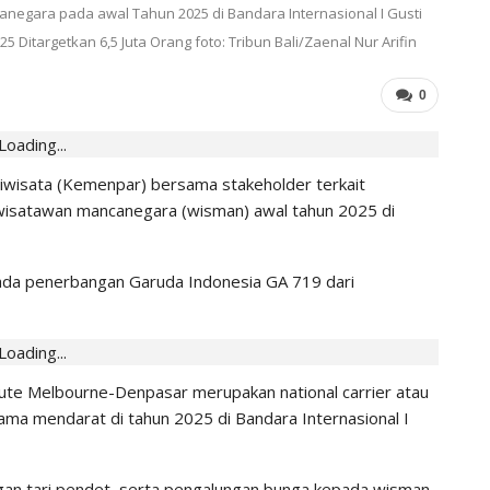
gara pada awal Tahun 2025 di Bandara Internasional I Gusti
IHGMA
0
Jul 13, 2026
 Ditargetkan 6,5 Juta Orang foto: Tribun Bali/Zaenal Nur Arifin
0
Loading...
iwisata (Kemenpar) bersama stakeholder terkait
isatawan mancanegara (wisman) awal tahun 2025 di
da penerbangan Garuda Indonesia GA 719 dari
Loading...
te Melbourne-Denpasar merupakan national carrier atau
ma mendarat di tahun 2025 di Bandara Internasional I
an tari pendet, serta pengalungan bunga kepada wisman