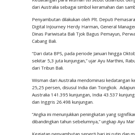
dari Australia sebagai simbol keramahan dan samb
Penyambutan dilakukan oleh Plt. Deputi Pemasar
Digital InJourney Herdy Harman, General Manager
Dinas Pariwisata Bali Tjok Bagus Pemayun, Perwa
Cabang Bali.
“Dari data BPS, pada periode Januari hingga Okto
sekitar 5,3 juta kunjungan,” ujar Ayu Marthini, Ra
dari Tribun Bali.
Wisman dari Australia mendominasi kedatangan k
25,25 persen, disusul India dan Tiongkok. Adapun
Australia 141.395 kunjungan, India 43.537 kunjun
dan Inggris 26.498 kunjungan.
“Angka ini menunjukkan peningkatan yang signifik
dibandingkan tahun sebelumnya,” ungkap Ayu Mart
Kegiatan penyambutan seperti hari ini rutin dan m