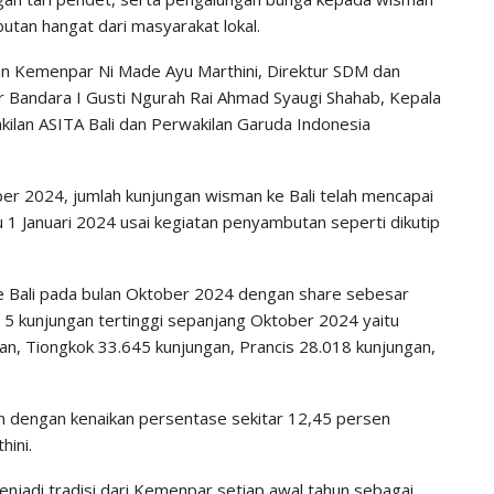
utan hangat dari masyarakat lokal.
an Kemenpar Ni Made Ayu Marthini, Direktur SDM dan
 Bandara I Gusti Ngurah Rai Ahmad Syaugi Shahab, Kepala
kilan ASITA Bali dan Perwakilan Garuda Indonesia
ber 2024, jumlah kunjungan wisman ke Bali telah mencapai
bu 1 Januari 2024 usai kegiatan penyambutan seperti dikutip
e Bali pada bulan Oktober 2024 dengan share sebesar
 5 kunjungan tertinggi sepanjang Oktober 2024 yaitu
gan, Tiongkok 33.645 kunjungan, Prancis 28.018 kunjungan,
an dengan kenaikan persentase sekitar 12,45 persen
hini.
enjadi tradisi dari Kemenpar setiap awal tahun sebagai