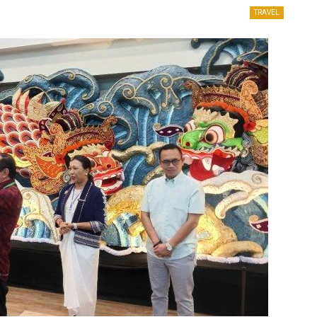
TRAVEL
HOTELS
Permintaan Turis Asing Meningkat,
Hotel
Pemesanan Hotel Diperkirakan Pulih
 Ribu
September