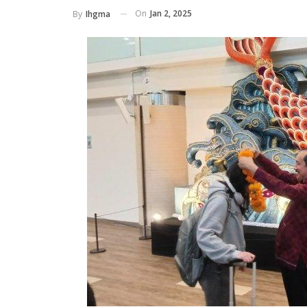
On
Jan 2, 2025
By
Ihgma
HOTELS
Libur Sekolah Bareng Keluarga, 
Ini Tawarkan Paket Mulai Rp 199