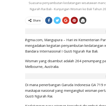
Suasana penyambutan kedatangan wisatawan mancane
IHGMA
0
Jul 9, 2026
Ngurah Rai Bali - Kunjungan Wisman ke Bali Tahun 2025
Share
ihgma.com, Mangupura – Hari ini Kementerian Par
mengadakan kegiatan penyambutan kedatangan w
Bandara Internasional I Gusti Ngurah Rai Bali.
Wisman yang disambut adalah 264 penumpang pa
Melbourne, Australia.
Di mana penerbangan Garuda Indonesia GA 719 ru
maskapai nasional yang mengangkut wisman perta
Gusti Ngurah Rai.
Kedatangan para wisman tersebut disambut deng