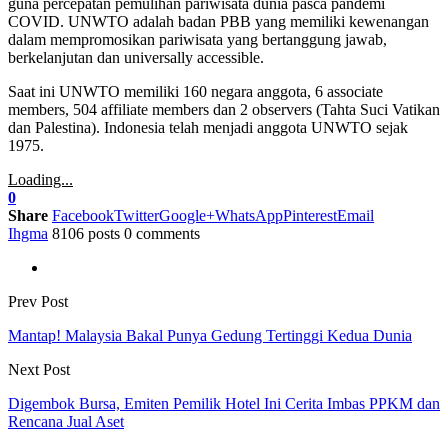
guna percepatan pemulihan pariwisata dunia pasca pandemi
COVID. UNWTO adalah badan PBB yang memiliki kewenangan
dalam mempromosikan pariwisata yang bertanggung jawab,
berkelanjutan dan universally accessible.
Saat ini UNWTO memiliki 160 negara anggota, 6 associate
members, 504 affiliate members dan 2 observers (Tahta Suci Vatikan
dan Palestina). Indonesia telah menjadi anggota UNWTO sejak
1975.
Loading...
0
Share
Facebook
Twitter
Google+
WhatsApp
Pinterest
Email
Ihgma
8106 posts
0 comments
Prev Post
Mantap! Malaysia Bakal Punya Gedung Tertinggi Kedua Dunia
Next Post
Digembok Bursa, Emiten Pemilik Hotel Ini Cerita Imbas PPKM dan
Rencana Jual Aset