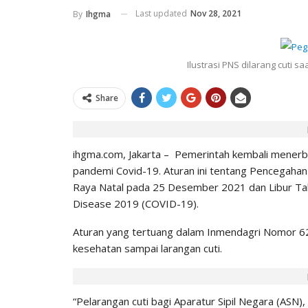
Last updated
Nov 28, 2021
By
Ihgma
HOTELS
Ilustrasi PNS dilarang cuti s
Share
ihgma.com, Jakarta – Pemerintah kembali menerb
pandemi Covid-19. Aturan ini tentang Pencegaha
Raya Natal pada 25 Desember 2021 dan Libur Tah
Disease 2019 (COVID-19).
Aturan yang tertuang dalam Inmendagri Nomor 62 
kesehatan sampai larangan cuti.
Libur Sekolah Bareng Keluarga, 
Ini Tawarkan Paket Mulai Rp 199
“Pelarangan cuti bagi Aparatur Sipil Negara (ASN),