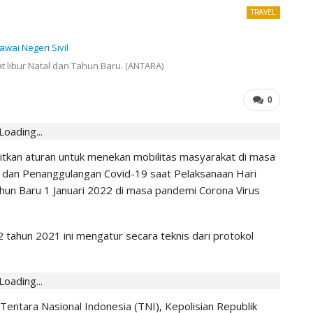
TRAVEL
HOTELS
aat libur Natal dan Tahun Baru. (ANTARA)
0
Loading...
itkan aturan untuk menekan mobilitas masyarakat di masa
n dan Penanggulangan Covid-19 saat Pelaksanaan Hari
un Baru 1 Januari 2022 di masa pandemi Corona Virus
tahun 2021 ini mengatur secara teknis dari protokol
Permintaan Turis Asing Meningkat,
Loading...
Hotel
Pemesanan Hotel Diperkirakan Pulih
 Ribu
September
 Tentara Nasional Indonesia (TNI), Kepolisian Republik