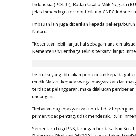
Indonesia (POLRI), Badan Usaha Milik Negara (BU
IHGMA
0
Jul 9, 2026
jelas Inmendagri tersebut dikutip CNBC Indonesia
Imbauan lain juga diberikan kepada pekerja/buruh
Nataru.
“Ketentuan lebih lanjut hal sebagaimana dimaksud s
Kementerian/Lembaga teknis terkait,” lanjut Inme
Instruksi yang ditujukan pemerintah kepada gubern
mudik Nataru kepada warga masyarakat dan masya
terdapat pelanggaran, maka dilakukan pemberian
undangan.
“Imbauan bagi masyarakat untuk tidak bepergian,
primer/tidak penting/tidak mendesak,” tulis Inmen
Sementara bagi PNS, larangan berdasarkan Surat
Reformasi Birokrasi 26/2021 yang diteken MenPA