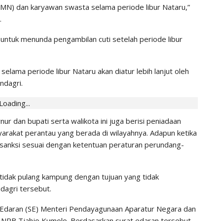
MN) dan karyawan swasta selama periode libur Nataru,”
IHGMA
0
Jul 13, 2026
.
 untuk menunda pengambilan cuti setelah periode libur
elama periode libur Nataru akan diatur lebih lanjut oleh
ndagri.
Loading...
ur dan bupati serta walikota ini juga berisi peniadaan
rakat perantau yang berada di wilayahnya. Adapun ketika
 sanksi sesuai dengan ketentuan peraturan perundang-
 tidak pulang kampung dengan tujuan yang tidak
dagri tersebut.
 Edaran (SE) Menteri Pendayagunaan Aparatur Negara dan
NRB Tjahjo Kumolo. Berdasarkan surat edaran tersebut,