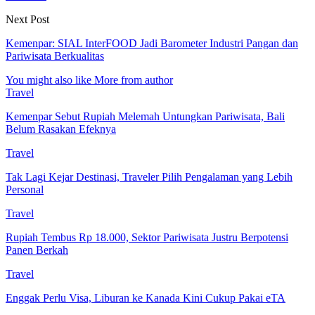
Next Post
Kemenpar: SIAL InterFOOD Jadi Barometer Industri Pangan dan
Pariwisata Berkualitas
You might also like
More from author
Travel
Kemenpar Sebut Rupiah Melemah Untungkan Pariwisata, Bali
Belum Rasakan Efeknya
Travel
Tak Lagi Kejar Destinasi, Traveler Pilih Pengalaman yang Lebih
Personal
Travel
Rupiah Tembus Rp 18.000, Sektor Pariwisata Justru Berpotensi
Panen Berkah
Travel
Enggak Perlu Visa, Liburan ke Kanada Kini Cukup Pakai eTA