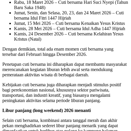
Rabu, 18 Maret 2026 – Cuti bersama Hari Suci Nyepi (Tahun
Baru Saka 1948)
Jumat, Senin, dan Selasa, 20, 23, dan 24 Maret 2026 – Cuti
bersama Idul Fitri 1447 Hijriah
Jumat, 15 Mei 2026 – Cuti bersama Kenaikan Yesus Kristus
Kamis, 28 Mei 2026 – Cuti bersama Idul Adha 1447 Hijriah
Kamis, 24 Desember 2026 – Cuti bersama Kelahiran Yesus
Kristus (Natal)
Dengan demikian, total ada enam momen cuti bersama yang
tersebar dari Februari hingga Desember 2026.
Penetapan cuti bersama ini diharapkan dapat membantu masyarakat
merencanakan kegiatan liburan lebih awal serta mendukung
pemerataan aktivitas wisata di berbagai daerah.
Kebijakan cuti bersama juga diharapkan menjadi stimulus positif
bagi perekonomian nasional, khususnya sektor pariwisata,
transportasi, dan industri kreatif, yang biasanya mengalami
peningkatan aktivitas selama periode liburan panjang.
Libur panjang (long weekend) 2026 menanti
Selain cuti bersama, kombinasi antara tanggal merah dan akhir
pekan menghadirkan sederet libur panjang menarik yang dapat
dimanfaatkan untuk berlibur atau pulang ke kampung halaman.