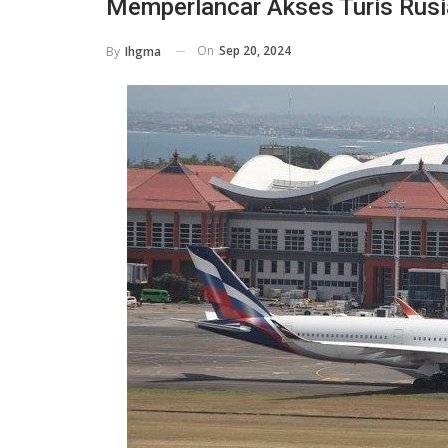
Memperlancar Akses Turis Rusia
On
Sep 20, 2024
By
Ihgma
HOTELS
Libur Sekolah Bareng Keluarga, 
Ini Tawarkan Paket Mulai Rp 199