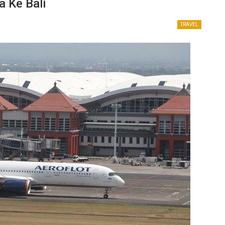
 Ke Bali
TRAVEL
HOTELS
Permintaan Turis Asing Meningkat,
Hotel
Pemesanan Hotel Diperkirakan Pulih
 Ribu
September