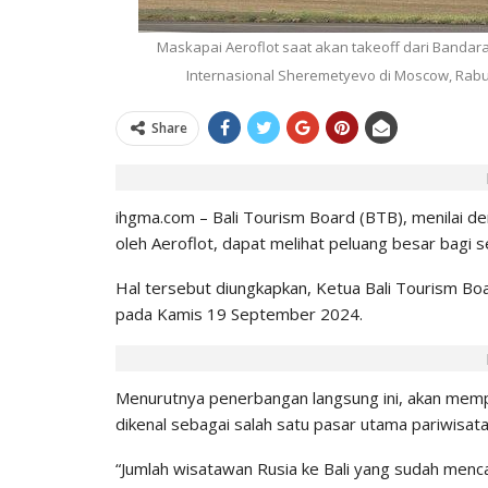
IHGMA
0
Jul 9, 2026
Maskapai Aeroflot saat akan takeoff dari Bandara
Internasional Sheremetyevo di Moscow, Rabu 1
Share
ihgma.com – Bali Tourism Board (BTB), menilai
oleh Aeroflot, dapat melihat peluang besar bagi s
Hal tersebut diungkapkan, Ketua Bali Tourism Bo
pada Kamis 19 September 2024.
Menurutnya penerbangan langsung ini, akan mempe
dikenal sebagai salah satu pasar utama pariwisata 
“Jumlah wisatawan Rusia ke Bali yang sudah menca