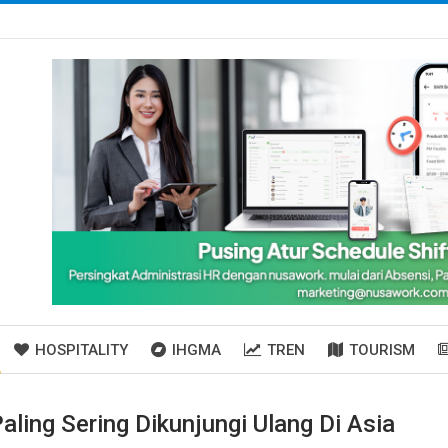
HOSPITALITY
IHGMA
TREN
TOURISM
ling Sering Dikunjungi Ulang Di Asia