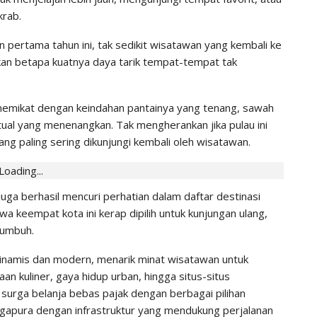
krab.
ertama tahun ini, tak sedikit wisatawan yang kembali ke
akan betapa kuatnya daya tarik tempat-tempat tak
s memikat dengan keindahan pantainya yang tenang, sawah
tual yang menenangkan. Tak mengherankan jika pulau ini
ang paling sering dikunjungi kembali oleh wisatawan.
Loading...
juga berhasil mencuri perhatian dalam daftar destinasi
a keempat kota ini kerap dipilih untuk kunjungan ulang,
tumbuh.
inamis dan modern, menarik minat wisatawan untuk
n kuliner, gaya hidup urban, hingga situs-situs
 surga belanja bebas pajak dengan berbagai pilihan
gapura dengan infrastruktur yang mendukung perjalanan