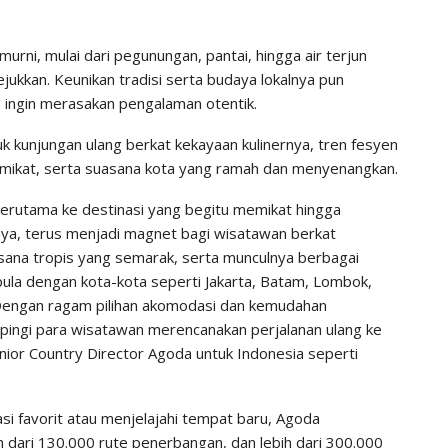
ni, mulai dari pegunungan, pantai, hingga air terjun
ukkan. Keunikan tradisi serta budaya lokalnya pun
g ingin merasakan pengalaman otentik.
uk kunjungan ulang berkat kekayaan kulinernya, tren fesyen
ikat, serta suasana kota yang ramah dan menyenangkan.
, terutama ke destinasi yang begitu memikat hingga
lnya, terus menjadi magnet bagi wisatawan berkat
sana tropis yang semarak, serta munculnya berbagai
u pula dengan kota-kota seperti Jakarta, Batam, Lombok,
Dengan ragam pilihan akomodasi dan kemudahan
ingi para wisatawan merencanakan perjalanan ulang ke
nior Country Director Agoda untuk Indonesia seperti
si favorit atau menjelajahi tempat baru, Agoda
ih dari 130.000 rute penerbangan, dan lebih dari 300.000