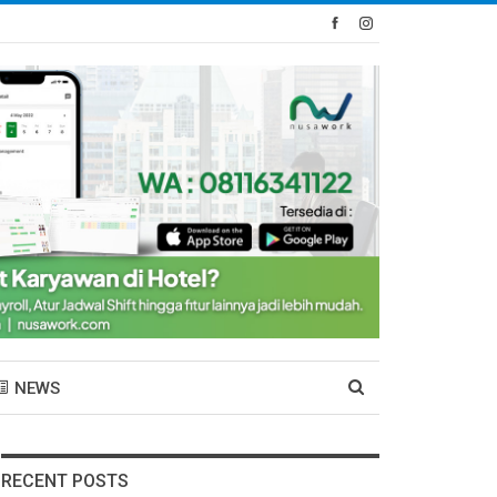
NEWS
RECENT POSTS