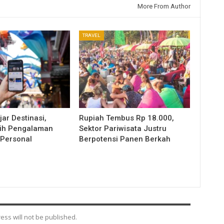
More From Author
TRAVEL
jar Destinasi,
Rupiah Tembus Rp 18.000,
ilih Pengalaman
Sektor Pariwisata Justru
 Personal
Berpotensi Panen Berkah
ess will not be published.