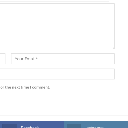
for the next time I comment.
Facebook
Instagram