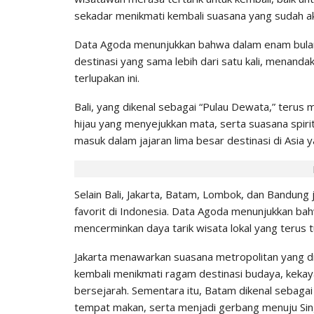
sekadar menikmati kembali suasana yang sudah a
Data Agoda menunjukkan bahwa dalam enam bulan p
destinasi yang sama lebih dari satu kali, menand
terlupakan ini.
Bali, yang dikenal sebagai “Pulau Dewata,” teru
hijau yang menyejukkan mata, serta suasana spiri
masuk dalam jajaran lima besar destinasi di Asia y
Selain Bali, Jakarta, Batam, Lombok, dan Bandung 
favorit di Indonesia. Data Agoda menunjukkan bahw
mencerminkan daya tarik wisata lokal yang terus 
Jakarta menawarkan suasana metropolitan yang d
kembali menikmati ragam destinasi budaya, kekayaa
bersejarah. Sementara itu, Batam dikenal sebagai
tempat makan, serta menjadi gerbang menuju Sin