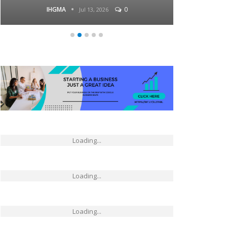
IHGMA
0
Jul 13, 2026
Loading...
Loading...
Loading...