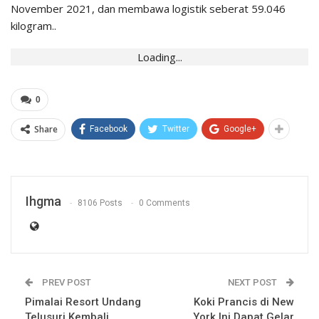
November 2021, dan membawa logistik seberat 59.046
kilogram..
Loading...
0
Share
Facebook
Twitter
Google+
Ihgma
8106 Posts
0 Comments
PREV POST
NEXT POST
Pimalai Resort Undang
Koki Prancis di New
Telusuri Kembali
York Ini Dapat Gelar