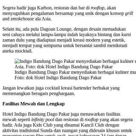
Segera hadir juga Karbon, restoran dan bar di
rooftop
, akan
menyuguhkan pengalaman bersantap yang unik dengan konsep
grill
and
smokehouse
ala Asia.
Selain itu, ada pula Dagoan Lounge, dengan desain memadukan
seni cahaya melalui lampu-lampu indah layaknya bintang dan kursi
zaman dulu yang diadaptasi menjadi kreasi modern yang estetik,
menjadi tempat yang sempurna untuk bersantai sambil menikmati
aneka mocktail.
Indigo Bandung Dago Pakar menyediakan berbagai kuliner mula
Foto: dok Hotel Indigo Bandung Dago Pakar
Jangan lewatkan juga cocktail kreasi bartender berbakat yang
memenangkan beragam penghargaan.
Fasilitas Mewah dan Lengkap
Hotel Indigo Bandung Dago Pakar juga menawarkan fasilitas
mewah seperti
infinity pool
dan restoran di
rooftop
yang akan segera
hadir. Ada juga Kids Club yang dinamai Kancil Club dengan
aktivitas tradisional Sunda dan ruangan yang didesain khusus untuk
menonton ragam film untuk anak, pusat kebugaran 24 jam depan