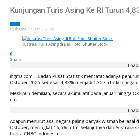
Kunjungan Turis Asing Ke RI Turun 4,
NEWS
By
Ihgma
On
Dec 3, 2025
Ilustrasi Turis Asing di Bali. Foto: Shutter Stock
0
Share
Loadi
ihgma.com – Badan Pusat Statistik mencatat adanya penur
Oktober 2025 sebesar 4,83% menjadi 1.327.517 kunjungan.
Meskipun demikian, secara akumulatif pada Januari hingga 
ctc.
Loadi
Adapun menurut asal negara paling banyak wisman berasal d
Oktober, meningkat 16,5% mtm. Selanjutnya dari Australia se
berita CNBC Indonesia.