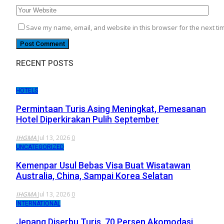
Save my name, email, and website in this browser for the next ti
RECENT POSTS
HOTELS
Permintaan Turis Asing Meningkat, Pemesanan
Hotel Diperkirakan Pulih September
IHGMA
Jul 13, 2026
0
UNCATEGORIZED
Kemenpar Usul Bebas Visa Buat Wisatawan
Australia, China, Sampai Korea Selatan
IHGMA
Jul 13, 2026
0
INTERNATIONAL
Jepang Diserbu Turis, 70 Persen Akomodasi