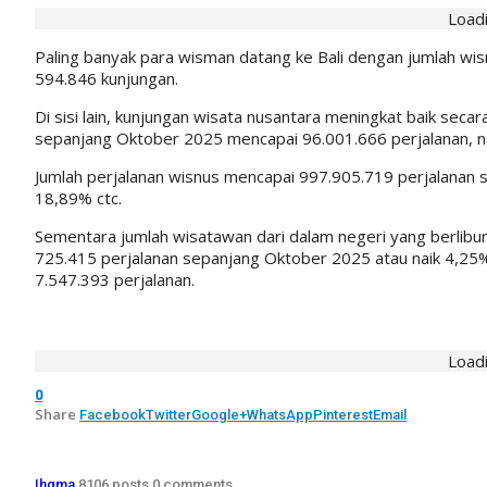
Loadi
Paling banyak para wisman datang ke Bali dengan jumlah wi
594.846 kunjungan.
Di sisi lain, kunjungan wisata nusantara meningkat baik se
sepanjang Oktober 2025 mencapai 96.001.666 perjalanan, 
Jumlah perjalanan wisnus mencapai 997.905.719 perjalanan 
18,89% ctc.
Sementara jumlah wisatawan dari dalam negeri yang berlibur 
725.415 perjalanan sepanjang Oktober 2025 atau naik 4,25%
7.547.393 perjalanan.
Loadi
0
Share
Facebook
Twitter
Google+
WhatsApp
Pinterest
Email
Ihgma
8106 posts
0 comments