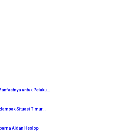
g
Manfaatnya untuk Pelaku…
rdampak Situasi Timur…
mpurna Aidan Heslop