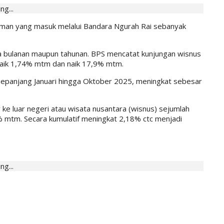
ng...
sman yang masuk melalui Bandara Ngurah Rai sebanyak
cara bulanan maupun tahunan. BPS mencatat kunjungan wisnus
naik 1,74% mtm dan naik 17,9% mtm.
sepanjang Januari hingga Oktober 2025, meningkat sebesar
ke luar negeri atau wisata nusantara (wisnus) sejumlah
 mtm. Secara kumulatif meningkat 2,18% ctc menjadi
ng...