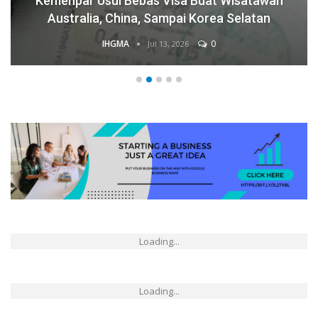
Kemenpar Usul Bebas Visa Buat Wisatawan
Australia, China, Sampai Korea Selatan
IHGMA
0
Jul 13, 2026
Loading...
Loading...