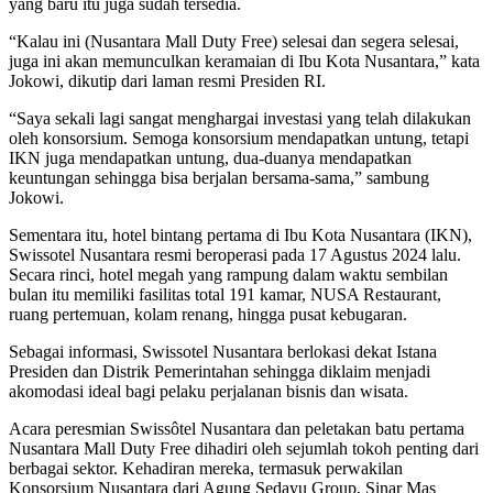
yang baru itu juga sudah tersedia.
“Kalau ini (Nusantara Mall Duty Free) selesai dan segera selesai,
juga ini akan memunculkan keramaian di Ibu Kota Nusantara,” kata
Jokowi, dikutip dari laman resmi Presiden RI.
“Saya sekali lagi sangat menghargai investasi yang telah dilakukan
oleh konsorsium. Semoga konsorsium mendapatkan untung, tetapi
IKN juga mendapatkan untung, dua-duanya mendapatkan
keuntungan sehingga bisa berjalan bersama-sama,” sambung
Jokowi.
Sementara itu, hotel bintang pertama di Ibu Kota Nusantara (IKN),
Swissotel Nusantara resmi beroperasi pada 17 Agustus 2024 lalu.
Secara rinci, hotel megah yang rampung dalam waktu sembilan
bulan itu memiliki fasilitas total 191 kamar, NUSA Restaurant,
ruang pertemuan, kolam renang, hingga pusat kebugaran.
Sebagai informasi, Swissotel Nusantara berlokasi dekat Istana
Presiden dan Distrik Pemerintahan sehingga diklaim menjadi
akomodasi ideal bagi pelaku perjalanan bisnis dan wisata.
Acara peresmian Swissôtel Nusantara dan peletakan batu pertama
Nusantara Mall Duty Free dihadiri oleh sejumlah tokoh penting dari
berbagai sektor. Kehadiran mereka, termasuk perwakilan
Konsorsium Nusantara dari Agung Sedayu Group, Sinar Mas