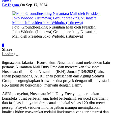
News
By
Ihgma
On
Sep 17, 2024
Foto: Groundbreaking Nusantara Mall oleh Presiden
Joko Widodo. (Istimewa) Groundbreaking Nusantara
Mall oleh Presiden Joko Widodo. (Istimewa)
0
Share
Loading...
ihgma.com, Jakarta – Konsorsium Nusantara resmi meletakkan batu
pertama Nusantara Mall Duty Free dan meresmikan Swissotel
Nusantara di Ibu Kota Nusantara (IKN), Jumat (13/9/2024) lalu.
Pihak pengembang, ASRI, anak perusahaan dari Agung Sedayu
Group mengungkapkan bahwa kedua proyek dengan nilai investasi
Rp5 triliun itu berkonsep “menyatu dengan alam”.
ASRI menyebut, Nusantara Mall Duty Free yang merupakan
kompleks pusat perbelanjaan, hotel berbintang, serviced apartment,
dan fasilitas lainnya ini direncanakan bakal seluas 120 ribu meter
persegi. Proyek visioner ini ditargetkan mampu meningkatkan
kualitas hidup masyarakat melalui lingkungan yang terintegrasi dan