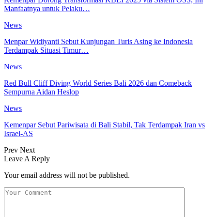
Manfaatnya untuk Pelaku…
News
Menpar Widiyanti Sebut Kunjungan Turis Asing ke Indonesia
Terdampak Situasi Timur…
News
Red Bull Cliff Diving World Series Bali 2026 dan Comeback
Sempurna Aidan Heslop
News
Kemenpar Sebut Pariwisata di Bali Stabil, Tak Terdampak Iran vs
Israel-AS
Prev
Next
Leave A Reply
Your email address will not be published.