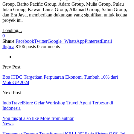
Group, Barito Pacific Group, Adaro Group, Mulia Group, Pulau
Intan Group, Kawan Lama Group, Alfamart Group, Salim Group,
dan Era Jaya, memberikan dukungan yang signifikan untuk kedua
proyek ini.
Loading...
0
Share
Facebook
Twitter
Google+
WhatsApp
Pinterest
Email
Ihgma
8106 posts
0 comments
Prev Post
Bos ITDC Targetkan Perputaran Ekonomi Tumbuh 10% dari
MotoGP 2024
Next Post
IndoTravelStore Gelar Workshop Travel Agent Terbesar di
Indonesia
You might also like
More from author
News
Kemenpar Dorong Transformasi KBLI 2025 via Sistem OSS, Ini