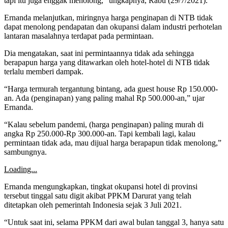
tapi itu juga enggak menolong,” ungkapnya, Rabu (29/7/2021).
Ernanda melanjutkan, miringnya harga penginapan di NTB tidak
dapat menolong pendapatan dan okupansi dalam industri perhotelan
lantaran masalahnya terdapat pada permintaan.
Dia mengatakan, saat ini permintaannya tidak ada sehingga
berapapun harga yang ditawarkan oleh hotel-hotel di NTB tidak
terlalu memberi dampak.
“Harga termurah tergantung bintang, ada guest house Rp 150.000-
an. Ada (penginapan) yang paling mahal Rp 500.000-an,” ujar
Ernanda.
“Kalau sebelum pandemi, (harga penginapan) paling murah di
angka Rp 250.000-Rp 300.000-an. Tapi kembali lagi, kalau
permintaan tidak ada, mau dijual harga berapapun tidak menolong,”
sambungnya.
Loading...
Ernanda mengungkapkan, tingkat okupansi hotel di provinsi
tersebut tinggal satu digit akibat PPKM Darurat yang telah
ditetapkan oleh pemerintah Indonesia sejak 3 Juli 2021.
“Untuk saat ini, selama PPKM dari awal bulan tanggal 3, hanya satu