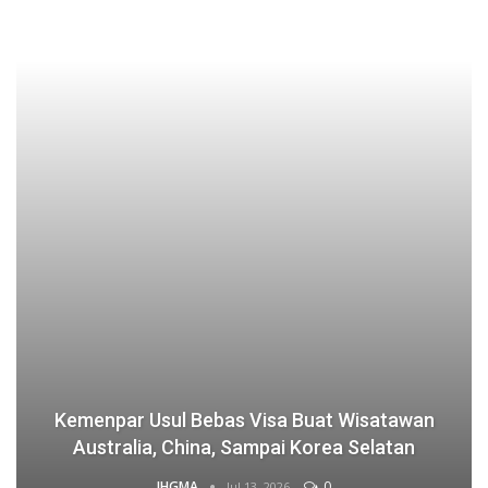
Jepang Diserbu Turis, 70 Persen Akomodasi
Mengaku Kekurangan Staf
IHGMA
0
Jul 13, 2026