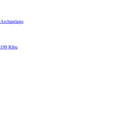
l Archipelago
 199 Ribu