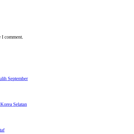
e I comment.
ulih September
 Korea Selatan
taf