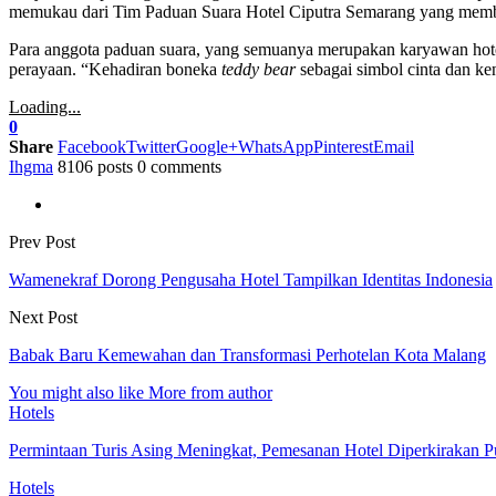
memukau dari Tim Paduan Suara Hotel Ciputra Semarang yang memba
Para anggota paduan suara, yang semuanya merupakan karyawan hot
perayaan. “Kehadiran boneka
teddy bear
sebagai simbol cinta dan k
Loading...
0
Share
Facebook
Twitter
Google+
WhatsApp
Pinterest
Email
Ihgma
8106 posts
0 comments
Prev Post
Wamenekraf Dorong Pengusaha Hotel Tampilkan Identitas Indonesia
Next Post
Babak Baru Kemewahan dan Transformasi Perhotelan Kota Malang
You might also like
More from author
Hotels
Permintaan Turis Asing Meningkat, Pemesanan Hotel Diperkirakan P
Hotels