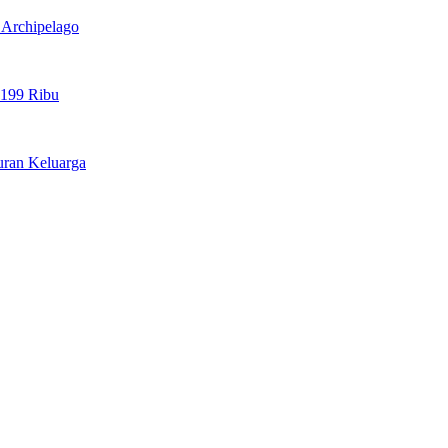
l Archipelago
 199 Ribu
uran Keluarga