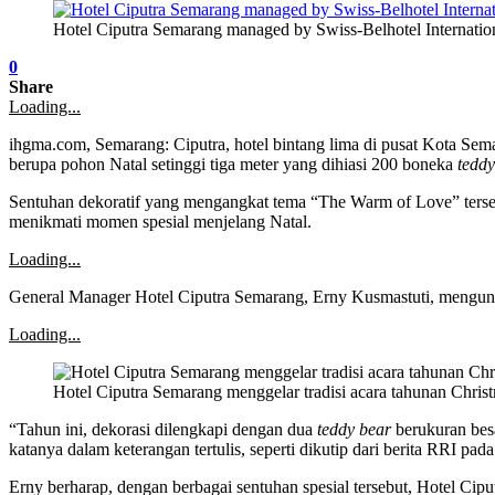
Hotel Ciputra Semarang managed by Swiss-Belhotel Internatio
0
Share
Loading...
ihgma.com, Semarang: Ciputra, hotel bintang lima di pusat Kota Se
berupa pohon Natal setinggi tiga meter yang dihiasi 200 boneka
teddy
Sentuhan dekoratif yang mengangkat tema “The Warm of Love” terseb
menikmati momen spesial menjelang Natal.
Loading...
General Manager Hotel Ciputra Semarang, Erny Kusmastuti, mengungkap
Loading...
Hotel Ciputra Semarang menggelar tradisi acara tahunan Christm
“Tahun ini, dekorasi dilengkapi dengan dua
teddy bear
berukuran besa
katanya dalam keterangan tertulis, seperti dikutip dari berita RRI pad
Erny berharap, dengan berbagai sentuhan spesial tersebut, Hotel C