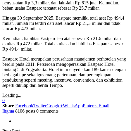
penyusutan Rp 3,3 miliar, dan lain-lain Rp 615 juta. Kemudian,
beban usaha Eastparc tercatat sebesar Rp 25,7 miliar.
Hingga 30 September 2025, Eastparc memiliki total aset Rp 494,4
miliar. Jumlah itu terdiri dari aset lancar Rp 21,3 miliar dan tidak
lancar Rp 473 miliar.
Kemudian, liabilitas Eastparc tercatat sebesar Rp 21,6 miliar dan
ekuitas Rp 472 miliar. Total ekuitas dan liabilitas Eastparc sebesar
Rp 494,4 miliar.
Eastparc Hotel merupakan perusahaan manajemen perhotelan yang
berdiri pada 2011. Perseroan mengoperasikan Eastparc Hotel
bintang 5 di Yogyakarta. Hotel ini menyediakan 189 kamar dengan
berbagai tipe sekaligus ruang pertemuan, dan perlengkapan
pendukung seperti meeting, incentive, convention, dan exhibition
seperti dikutip dari berita Tempo.
Loading...
0
Share
Facebook
Twitter
Google+
WhatsApp
Pinterest
Email
Ihgma
8106 posts
0 comments
Prev Post