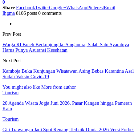
0
Share
Facebook
Twitter
Google+
WhatsApp
Pinterest
Email
Ihgma
8106 posts
0 comments
Prev Post
Warga RI Boleh Berkunjung ke Singapura, Salah Satu Syaratnya
Harus Punya Asuransi Kesehatan
Next Post
Kamboja Buka Kunjungan Wisatawan Asing Bebas Karantina Asal
Sudah Vaksin Covid-19
You might also like
More from author
Tourism
20 Agenda Wisata Jogja Juni 2026, Pasar Kangen hingga Pameran
Kain
Tourism
Gili Trawangan Jadi Spot Renang Terbaik Dunia 2026 Versi Forbes