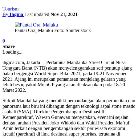
Tourism
By
Ihgma
Last updated
Nov 21, 2021
Pantai Ora, Maluku Foto: Shutter stock
0
Share
Loading...
ihgma.com, Jakarta – Pertamina Mandalika Street Circuit Nusa
Tenggara Barat (NTB) akan menyelenggarakan seri penutup ajang
balap bergengsi World Super Bike 2021, pada 19-21 November
2021. Ajang ini merupakan pemanasan menjelang gelaran yang
lebih besar, yakni MotoGP yang akan dilaksanakan pada 18-20
Maret 2022.
Sirkuit Mandalika yang memiliki pemandangan alam perbukitan dan
panorama laut biru ini dibangun dengan teknologi aspal stone mastic
asphalt (SMA). Direktur Pengembangan Destinasi II
Kemenparekraf, Wawan Gunawan menyatakan, event ini sejalan
dengan arahan Presiden Joko Widodo dan Wakil Presiden Ma’ruf
Amin terkait dengan pengembangan sektor pariwisata ekonomi
kreatif (parekraf) di lima destinasi super prioritas, terutama di