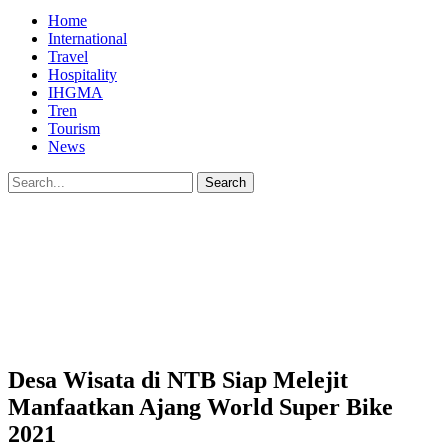
Home
International
Travel
Hospitality
IHGMA
Tren
Tourism
News
Desa Wisata di NTB Siap Melejit
Manfaatkan Ajang World Super Bike
2021