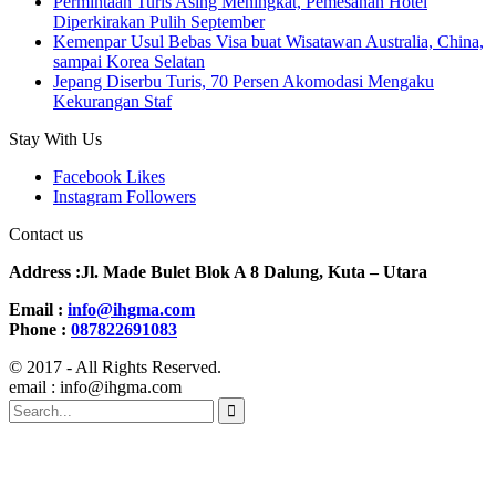
Permintaan Turis Asing Meningkat, Pemesanan Hotel
Diperkirakan Pulih September
Kemenpar Usul Bebas Visa buat Wisatawan Australia, China,
sampai Korea Selatan
Jepang Diserbu Turis, 70 Persen Akomodasi Mengaku
Kekurangan Staf
Stay With Us
Facebook
Likes
Instagram
Followers
Contact us
Address :Jl. Made Bulet Blok A 8 Dalung, Kuta – Utara
Email :
info@ihgma.com
Phone :
087822691083
© 2017 - All Rights Reserved.
email : info@ihgma.com