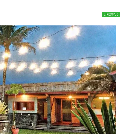
LIFESTYLE
HOTELS
Permintaan Turis Asing Meningkat,
Hotel
Pemesanan Hotel Diperkirakan Pulih
 Ribu
September