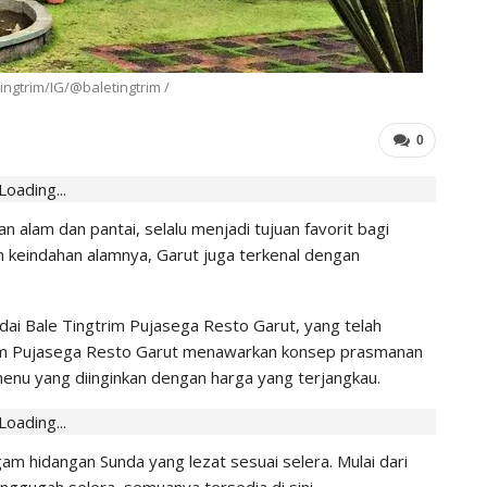
IHGMA
0
Jul 13, 2026
ingtrim/IG/@baletingtrim /
0
Loading...
n alam dan pantai, selalu menjadi tujuan favorit bagi
in keindahan alamnya, Garut juga terkenal dengan
edai Bale Tingtrim Pujasega Resto Garut, yang telah
gtrim Pujasega Resto Garut menawarkan konsep prasmanan
enu yang diinginkan dengan harga yang terjangkau.
Loading...
m hidangan Sunda yang lezat sesuai selera. Mulai dari
ggugah selera, semuanya tersedia di sini.