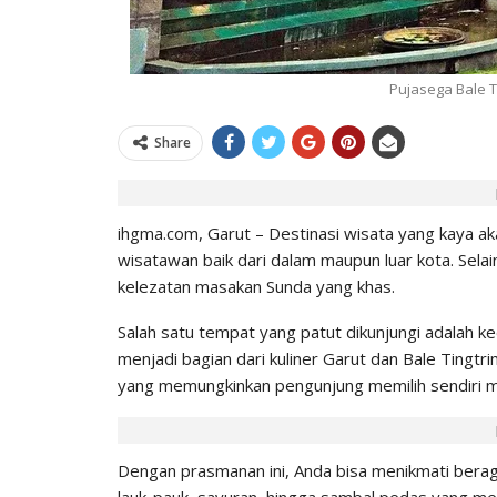
IHGMA
0
Jul 9, 2026
Pujasega Bale T
Share
ihgma.com, Garut – Destinasi wisata yang kaya aka
wisatawan baik dari dalam maupun luar kota. Sela
kelezatan masakan Sunda yang khas.
Salah satu tempat yang patut dikunjungi adalah k
menjadi bagian dari kuliner Garut dan Bale Tin
yang memungkinkan pengunjung memilih sendiri m
Dengan prasmanan ini, Anda bisa menikmati beraga
lauk-pauk, sayuran, hingga sambal pedas yang men