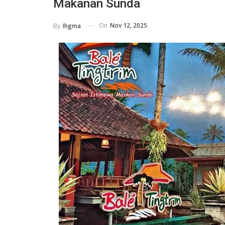
Makanan Sunda
On
Nov 12, 2025
By
Ihgma
HOTELS
Libur Sekolah Bareng Keluarga, 
Ini Tawarkan Paket Mulai Rp 199