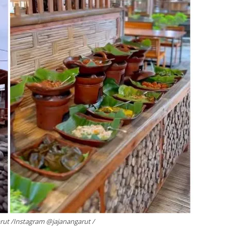
arut /Instagram @jajanangarut /