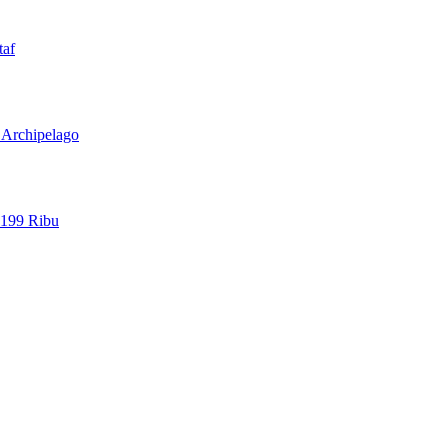
taf
l Archipelago
 199 Ribu