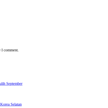
e I comment.
ulih September
 Korea Selatan