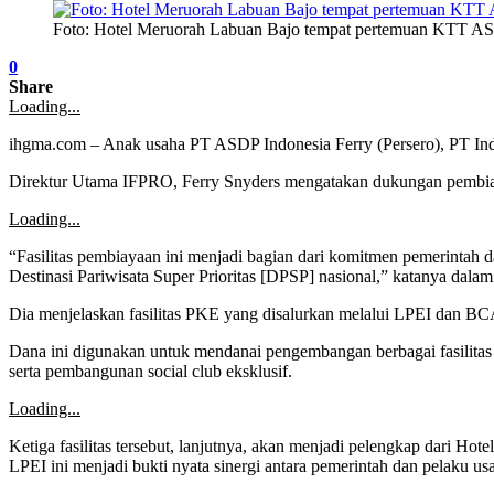
Foto: Hotel Meruorah Labuan Bajo tempat pertemuan KTT A
0
Share
Loading...
ihgma.com – Anak usaha PT ASDP Indonesia Ferry (Persero), PT In
Direktur Utama IFPRO, Ferry Snyders mengatakan dukungan pembiay
Loading...
“Fasilitas pembiayaan ini menjadi bagian dari komitmen pemerinta
Destinasi Pariwisata Super Prioritas [DPSP] nasional,” katanya dalam 
Dia menjelaskan fasilitas PKE yang disalurkan melalui LPEI dan 
Dana ini digunakan untuk mendanai pengembangan berbagai fasilitas
serta pembangunan social club eksklusif.
Loading...
Ketiga fasilitas tersebut, lanjutnya, akan menjadi pelengkap dari H
LPEI ini menjadi bukti nyata sinergi antara pemerintah dan pelaku us