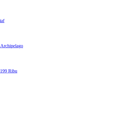
taf
l Archipelago
 199 Ribu