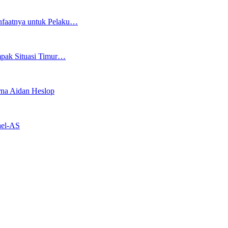
nfaatnya untuk Pelaku…
mpak Situasi Timur…
rna Aidan Heslop
ael-AS