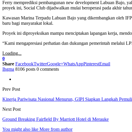
Ferry memprediksi pembangunan new development Labuan Bajo, yakni
proyek ini, Social Club dijadwalkan mulai beroperasi pada akhir tah
Kawasan Marina Terpadu Labuan Bajo yang dikembangkan oleh IFPRO
baru bagi masyarakat lokal.
Proyek ini diproyeksikan mampu menciptakan lapangan kerja, mendo
“Kami mengapresiasi perhatian dan dukungan pemerintah melalui LPEI
Loading...
0
Share
Facebook
Twitter
Google+
WhatsApp
Pinterest
Email
Ihgma
8106 posts
0 comments
Prev Post
Kinerja Pariwisata Nasional Menurun, GIPI Siapkan Langkah Pemul
Next Post
Ground Breaking Fairfield By Marriott Hotel di Merauke
You might also like
More from author