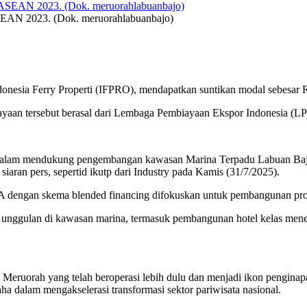
SEAN 2023. (Dok. meruorahlabuanbajo)
donesia Ferry Properti (IFPRO), mendapatkan suntikan modal sebesa
aan tersebut berasal dari Lembaga Pembiayaan Ekspor Indonesia (L
h dalam mendukung pengembangan kawasan Marina Terpadu Labuan Bajo
siaran pers, sepertid ikutp dari Industry pada Kamis (31/7/2025).
BCA dengan skema blended financing difokuskan untuk pembangunan p
 unggulan di kawasan marina, termasuk pembangunan hotel kelas menen
otel Meruorah yang telah beroperasi lebih dulu dan menjadi ikon peng
aha dalam mengakselerasi transformasi sektor pariwisata nasional.