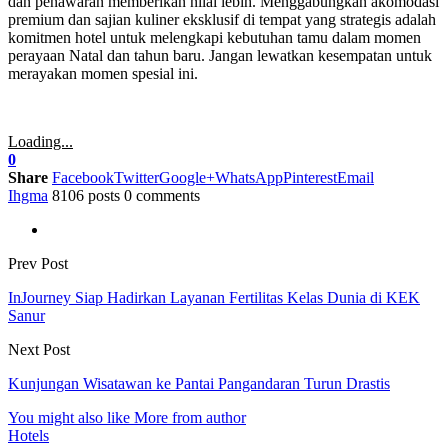
dan penawaran memberikan nilai lebih. Menggabungkan akomodasi
premium dan sajian kuliner eksklusif di tempat yang strategis adalah
komitmen hotel untuk melengkapi kebutuhan tamu dalam momen
perayaan Natal dan tahun baru. Jangan lewatkan kesempatan untuk
merayakan momen spesial ini.
Loading...
0
Share
Facebook
Twitter
Google+
WhatsApp
Pinterest
Email
Ihgma
8106 posts
0 comments
Prev Post
InJourney Siap Hadirkan Layanan Fertilitas Kelas Dunia di KEK
Sanur
Next Post
Kunjungan Wisatawan ke Pantai Pangandaran Turun Drastis
You might also like
More from author
Hotels