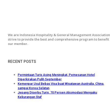
We are Indonesia Hospitality & General Management Association
strive to provide the best and comprehensive program to benefit
our member.
RECENT POSTS
Permintaan Turis Asing Meningkat, Pemesanan Hotel
Diperkirakan Pulih September
Kemenpar Usul Bebas Visa buat Wisatawan Australia, China,
sampai Korea Selatan
Jepang Diserbu Turis, 70 Persen Akomodasi Mengaku
Kekurangan Staf