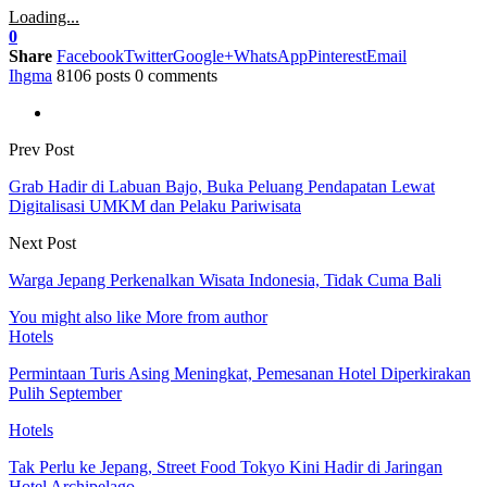
Loading...
0
Share
Facebook
Twitter
Google+
WhatsApp
Pinterest
Email
Ihgma
8106 posts
0 comments
Prev Post
Grab Hadir di Labuan Bajo, Buka Peluang Pendapatan Lewat
Digitalisasi UMKM dan Pelaku Pariwisata
Next Post
Warga Jepang Perkenalkan Wisata Indonesia, Tidak Cuma Bali
You might also like
More from author
Hotels
Permintaan Turis Asing Meningkat, Pemesanan Hotel Diperkirakan
Pulih September
Hotels
Tak Perlu ke Jepang, Street Food Tokyo Kini Hadir di Jaringan
Hotel Archipelago