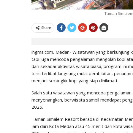
0
IHGMA
Jul 9, 2026
Jul 13, 2026
Taman Simalem 
Share
ihgma.com, Medan- Wisatawan yang berkunjung ke
tapi juga mencoba pengalaman mengolah kopi at
dari sekadar aktivitas wisata biasa, program in
turis terlibat langsung mulai pembibitan, penan
menjadi secangkir kopi yang siap dinikmati.
Salah satu wisatawan yang mencoba pengalaman in
menyenangkan, berwisata sambil mendapat pengala
2025.
Taman Simalem Resort berada di Kecamatan Merek
jam dari Kota Medan atau 45 menit dari kota wis