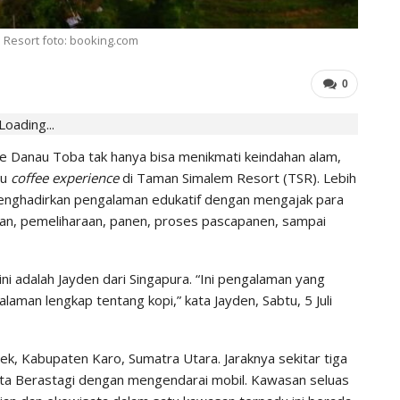
0
IHGMA
0
Jul 13, 2026
Resort foto: booking.com
0
Loading...
 Danau Toba tak hanya bisa menikmati keindahan alam,
au
coffee experience
di Taman Simalem Resort (TSR). Lebih
i menghadirkan pengalaman edukatif dengan mengajak para
aman, pemeliharaan, panen, proses pascapanen, sampai
i adalah Jayden dari Singapura. “Ini pengalaman yang
man lengkap tentang kopi,” kata Jayden, Sabtu, 5 Juli
, Kabupaten Karo, Sumatra Utara. Jaraknya sekitar tiga
ata Berastagi dengan mengendarai mobil. Kawasan seluas