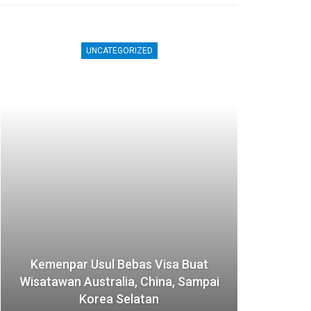
INTERNATIONAL
Jepang Diserbu Turis, 70 Persen
i
Akomodasi Mengaku Kekurangan
Staf