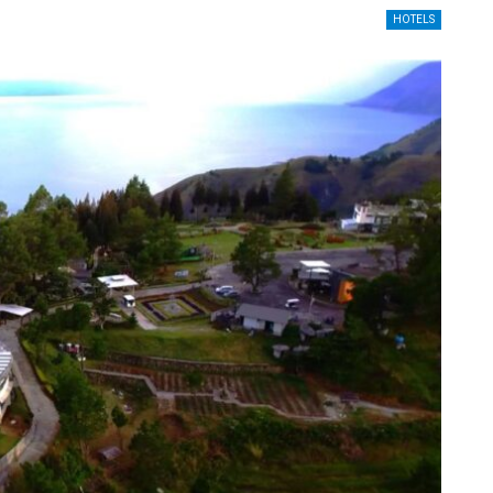
HOTELS
UNCATEGORIZED
Meningkat,
Kemenpar Usul Bebas Visa Buat
akan Pulih
Wisatawan Australia, China, Sampa
Korea Selatan