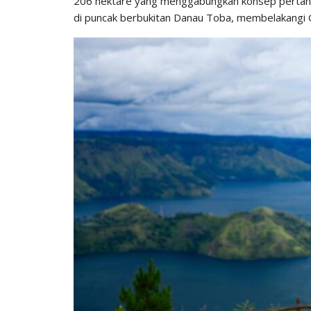
206 hektare yang menggabungkan konsep pertania
di puncak berbukitan Danau Toba, membelakangi 