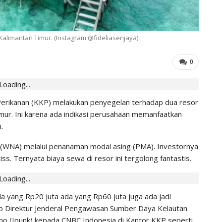
IHGMA
0
Jul 13, 2026
 Kalimantan Timur. (Instagram @fideliasenjaya)
0
Loading...
Perikanan (KKP) melakukan penyegelan terhadap dua resor
mur. Ini karena ada indikasi perusahaan memanfaatkan
.
 (WNA) melalui penanaman modal asing (PMA). Investornya
ss. Ternyata biaya sewa di resor ini tergolong fantastis.
Loading...
da yang Rp20 juta ada yang Rp60 juta juga ada jadi
ap Direktur Jenderal Pengawasan Sumber Daya Kelautan
o (Ipunk) kepada CNBC Indonesia di Kantor KKP,seperti