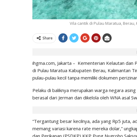
IHGMA
0
Jul 9, 2026
Vila cantik di Pulau Maratua, Berau,
Share
ihgma.com, Jakarta – Kementerian Kelautan dan 
di Pulau Maratua Kabupaten Berau, Kalimantan Ti
pulau-pulau kecil tanpa memiliki dokumen perizinan
Pelaku di baliknya merupakan warga negara asing
berasal dari Jerman dan dikelola oleh WNA asal Swi
“Tergantung besar kecilnya, ada yang Rp5 juta, a
memang variasi karena rate mereka dolar,” ungk
dan Perikanan (PSDKP) KKP Pung Nugroho Sakson