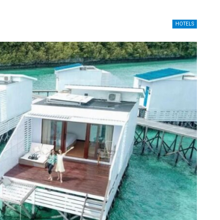
HOTELS
HOTELS
Permintaan Turis Asing Meningkat,
Hotel
Pemesanan Hotel Diperkirakan Pulih
 Ribu
September