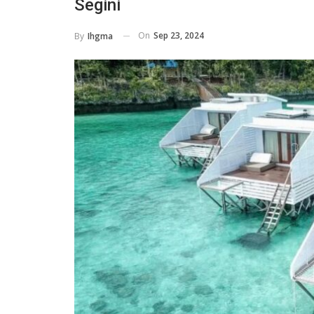
Segini
On
Sep 23, 2024
By
Ihgma
HOTELS
Libur Sekolah Bareng Keluarga, 
Ini Tawarkan Paket Mulai Rp 199