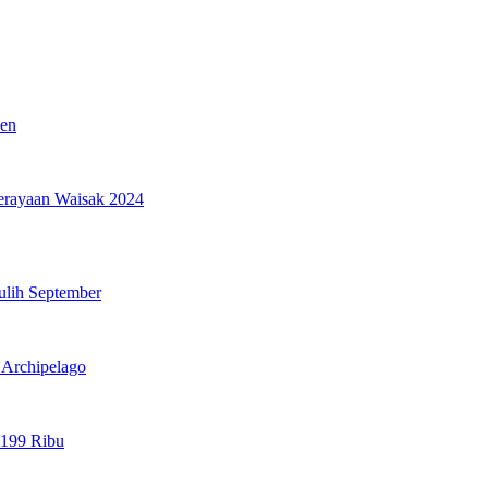
den
erayaan Waisak 2024
ulih September
l Archipelago
 199 Ribu