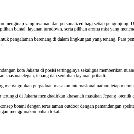
man menginap yang nyaman dan personalized bagi setiap pengunjung. 
ilihan bantal, layanan turndown, serta pilihan aroma mist yang mene
gan untuk pengalaman berenang di dalam lingkungan yang tenang. Para
m.
ndangan kota Jakarta di posisi tertingginya sekaligus memberikan nuan
an suasana elegan, tenang dan sentuhan layanan pribadi.
ng menyuguhkan perpaduan masakan internasional namun tetap menonjo
 tertinggi di Jakarta menghadirkan khasanah masakan Jepang otentik d
nsep botani dengan teras taman outdoor dengan pemandangan spektaku
engan menggunakan bahan lokal.