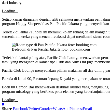
dari Industry.
Loading...
Setiap kamar dirancang dengan teliti sehingga menawarkan pengala
program Happy Sleepers khas Pan Pacific Jakarta yang menyediakan p
Terletak di lantai 71, hotel ini memiliki kolam renang dalam ruan
sementara mereka yang mencari relaksasi dapat menikmati steam roo
Bedroom di Pan Pacific Jakarta foto: booking.com
Terletak di lantai paling atas, Pacific Club Lounge menawarkan pema
tamu yang menginap di kamar tipe Club dan Suites ini juga memberik
Pacific Club Lounge menyediakan pilihan makanan all day dining ya
Berada di lantai 90, Restoran Jepang Keyaki yang merupakan restoran
Eden 00 Carbon Bar menawarkan destinasi kuliner yang mengusung ko
program mixology yang berfokus pada elemen yang keberlanjutan d
Loading...
0
Share
Facebook
Twitter
Google+
WhatsApp
Pinterest
Email