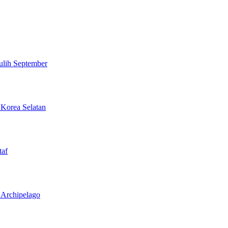
ulih September
 Korea Selatan
taf
l Archipelago