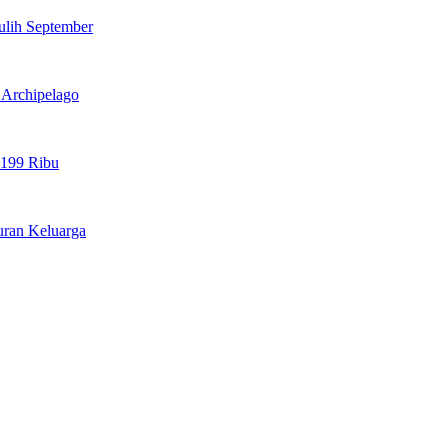
ulih September
l Archipelago
 199 Ribu
uran Keluarga