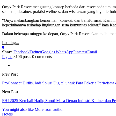
Onyx Park Resort mengusung konsep berbeda dari resort pada umumnya
seniman, desainer, praktisi wellness, dan wisatawan yang ingin terhu
“Onyx melambangkan kemurnian, koneksi, dan transformasi. Kami ingi
kepeduliannya terhadap lingkungan serta komunitas sekitar,” kata
Dalam beberapa minggu ke depan, Onyx Park Resort akan mulai me
Loading...
0
Share
Facebook
Twitter
Google+
WhatsApp
Pinterest
Email
Ihgma
8106 posts
0 comments
Prev Post
ProConnect Dirilis, Jadi Solusi Digital untuk Para Pekerja Pariwisa
Next Post
FHI 2025 Kembali Hadir, Soroti Masa Depan Industri Kuliner dan Pe
You might also like
More from author
Hotels