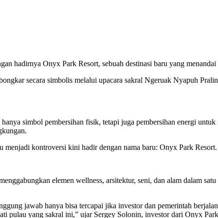
dengan hadirnya Onyx Park Resort, sebuah destinasi baru yang menanda
ibongkar secara simbolis melalui upacara sakral Ngeruak Nyapuh Prali
n hanya simbol pembersihan fisik, tetapi juga pembersihan energi untu
ngkungan.
enjadi kontroversi kini hadir dengan nama baru: Onyx Park Resort.
rk menggabungkan elemen wellness, arsitektur, seni, dan alam dalam s
nggung jawab hanya bisa tercapai jika investor dan pemerintah berja
 pulau yang sakral ini,” ujar Sergey Solonin, investor dari Onyx Park R