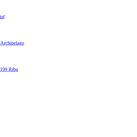
taf
l Archipelago
 199 Ribu