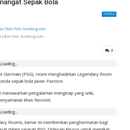
angat Sepak Bola
HOTELS
 Cikini foto: booking.com
0
Loading...
aint-Germain (PSG), resmi menghadirkan Legendary Room
genda sepak bola Javier Pastore.
l ini menawarkan pengalaman menginap yang unik,
n kenyamanan khas Novotel.
Loading...
gendary Rooms, kamar ini memberikan penghormatan bagi
garuh dalam sejarah PSG. Didesain khusus untuk memikat