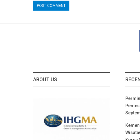
ABOUT US
RECE
Permin
Pemesa
Septe
Kemenp
Wisata
Korea 