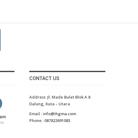
CONTACT US
Address :Jl. Made Bulet Blok A 8
Dalung, Kuta – Utara
Email :
info@ihgma.com
ram
Phone :
087822691083
rs