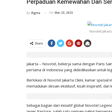
Perpaduan Kemewahan Dan Sem
On
Mar 23, 2025
By
Ihgma
Novotel Jakarta
Share
Jakarta – Novotel, bekerja sama dengan Paris S
pertama di Indonesia yang didedikasikan untuk le
Berlokasi di Novotel Jakarta Cikini, kamar spesia
memadukan desain eksklusif, kisah inspiratif, da
Sebagai bagian dari inisiatif global Novotel Le
Javier Pastore, salah satu pemain paling berpen