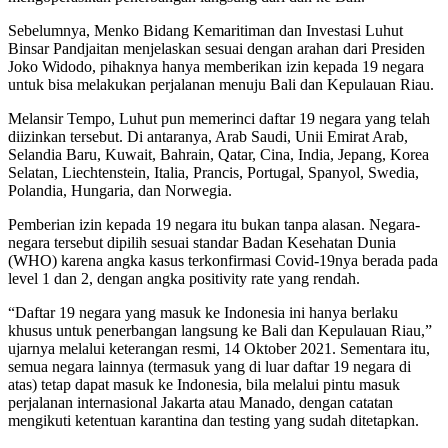
Sebelumnya, Menko Bidang Kemaritiman dan Investasi Luhut
Binsar Pandjaitan menjelaskan sesuai dengan arahan dari Presiden
Joko Widodo, pihaknya hanya memberikan izin kepada 19 negara
untuk bisa melakukan perjalanan menuju Bali dan Kepulauan Riau.
Melansir Tempo, Luhut pun memerinci daftar 19 negara yang telah
diizinkan tersebut. Di antaranya, Arab Saudi, Unii Emirat Arab,
Selandia Baru, Kuwait, Bahrain, Qatar, Cina, India, Jepang, Korea
Selatan, Liechtenstein, Italia, Prancis, Portugal, Spanyol, Swedia,
Polandia, Hungaria, dan Norwegia.
Pemberian izin kepada 19 negara itu bukan tanpa alasan. Negara-
negara tersebut dipilih sesuai standar Badan Kesehatan Dunia
(WHO) karena angka kasus terkonfirmasi Covid-19nya berada pada
level 1 dan 2, dengan angka positivity rate yang rendah.
“Daftar 19 negara yang masuk ke Indonesia ini hanya berlaku
khusus untuk penerbangan langsung ke Bali dan Kepulauan Riau,”
ujarnya melalui keterangan resmi, 14 Oktober 2021. Sementara itu,
semua negara lainnya (termasuk yang di luar daftar 19 negara di
atas) tetap dapat masuk ke Indonesia, bila melalui pintu masuk
perjalanan internasional Jakarta atau Manado, dengan catatan
mengikuti ketentuan karantina dan testing yang sudah ditetapkan.