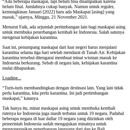
“Ada beberapa maskapai, tapi belum bisa disampaikan karena
belum final. Jumlahnya cukup banyak. Namun untuk reguler,
kemungkinan Januari [2022] baru ada Maskapai [asing] yang
masuk,” ujarnya, Minggu, 21 November 2021.
Menurut Faik, ada sejumlah pertimbangan lain bagi maskapai asing
untuk membuka penerbangan kembali ke Indonesia. Salah satunya
mengenai kebijakan karantina.
Saat ini, penumpang maskapai dari luar negeri harus menjalani
karantina selama tiga hari setelah mendarat di Tanah Air. Kebijakan
karantina tersebut ditengarai membuat minat wisman masuk ke
Indonesia berkurang. Sebab di negara lain, kebijakan karantina
mulai dihapuskan.
Loading...
“Turis-turis membandingkan dengan destinasi lain. Yang lain tidak
perlu karantina, kita perlu karantina. Ini jadi pertimbangan
maskapai,” katanya.
Tak hanya itu, minat maskapai asing untuk membuka kembali
rutenya ke Indonesia juga masih terbatas untuk 19 negara. Padahal
beberapa negara di luar daftar 19 negara yang diizinkan oleh
pemerintah Indonesia sudah mengajukan minatnya untuk
mengoperasikan penerbangan langsung dari dan ke Bali.