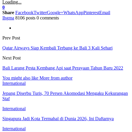
Loading...
0
Share
Facebook
Twitter
Google+
WhatsApp
Pinterest
Email
Ihgma
8106 posts
0 comments
Prev Post
Qatar Airways Siap Kembali Terbang ke Bali 3 Kali Sehari
Next Post
Bali Larang Pesta Kembang Api saat Perayaan Tahun Baru 2022
You might also like
More from author
International
Jepang Diserbu Turis, 70 Persen Akomodasi Mengaku Kekurangan
Staf
International
Singapura Jadi Kota Termahal di Dunia 2026, Ini Daftarnya
International