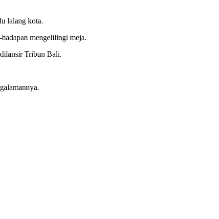
u lalang kota.
-hadapan mengelilingi meja.
ilansir Tribun Bali.
engalamannya.