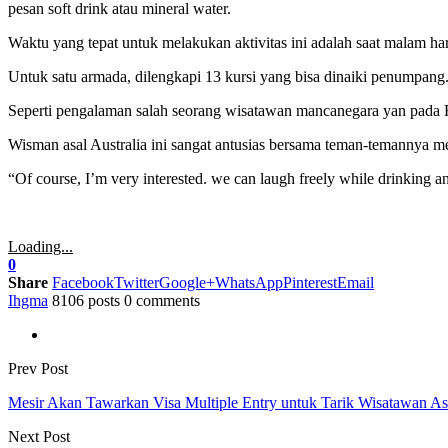
pesan soft drink atau mineral water.
Waktu yang tepat untuk melakukan aktivitas ini adalah saat malam har
Untuk satu armada, dilengkapi 13 kursi yang bisa dinaiki penumpang
Seperti pengalaman salah seorang wisatawan mancanegara yan pada Ra
Wisman asal Australia ini sangat antusias bersama teman-temannya 
“Of course, I’m very interested. we can laugh freely while drinking 
Loading...
0
Share
Facebook
Twitter
Google+
WhatsApp
Pinterest
Email
Ihgma
8106 posts
0 comments
Prev Post
Mesir Akan Tawarkan Visa Multiple Entry untuk Tarik Wisatawan As
Next Post