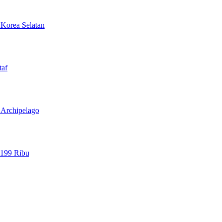
 Korea Selatan
taf
l Archipelago
 199 Ribu