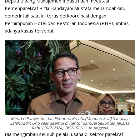
Deputi Bidang Manajemen Industri dan Investasi
Kemenparekraf Rizki Handayani Mustafa menambahkan,
pemerintah saat ini terus berkoordinasi dengan
Perhimpunan Hotel dan Restoran Indonesia (PHRI) imbas
adanya kasus tersebut.
Menteri Pariwisata dan Ekonomi Kreatif (Menparekraf) Sandiaga
Salahuddin Uno saat ditemui di Kantor Samuel Sekuritas, Jakarta,
Rabu (10/7/2024). BISNIS/ Ni Luh Anggela.
Dia mengimbau seluruh pelaku usaha di sektor parekraf