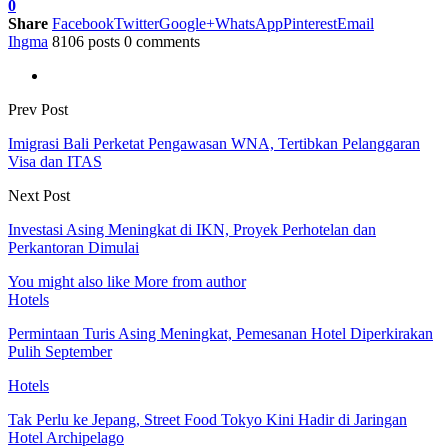
0
Share
Facebook
Twitter
Google+
WhatsApp
Pinterest
Email
Ihgma
8106 posts
0 comments
Prev Post
Imigrasi Bali Perketat Pengawasan WNA, Tertibkan Pelanggaran
Visa dan ITAS
Next Post
Investasi Asing Meningkat di IKN, Proyek Perhotelan dan
Perkantoran Dimulai
You might also like
More from author
Hotels
Permintaan Turis Asing Meningkat, Pemesanan Hotel Diperkirakan
Pulih September
Hotels
Tak Perlu ke Jepang, Street Food Tokyo Kini Hadir di Jaringan
Hotel Archipelago