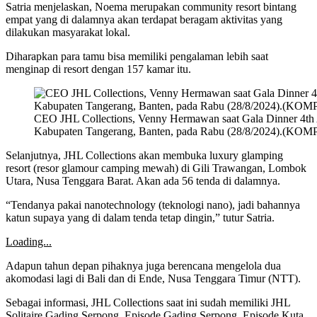
Satria menjelaskan, Noema merupakan community resort bintang
empat yang di dalamnya akan terdapat beragam aktivitas yang
dilakukan masyarakat lokal.
Diharapkan para tamu bisa memiliki pengalaman lebih saat
menginap di resort dengan 157 kamar itu.
CEO JHL Collections, Venny Hermawan saat Gala Dinner 4th An
Kabupaten Tangerang, Banten, pada Rabu (28/8/2024).(KO
Selanjutnya, JHL Collections akan membuka luxury glamping
resort (resor glamour camping mewah) di Gili Trawangan, Lombok
Utara, Nusa Tenggara Barat. Akan ada 56 tenda di dalamnya.
“Tendanya pakai nanotechnology (teknologi nano), jadi bahannya
katun supaya yang di dalam tenda tetap dingin,” tutur Satria.
Loading...
Adapun tahun depan pihaknya juga berencana mengelola dua
akomodasi lagi di Bali dan di Ende, Nusa Tenggara Timur (NTT).
Sebagai informasi, JHL Collections saat ini sudah memiliki JHL
Solitaire Gading Serpong, Episode Gading Serpong, Episode Kuta