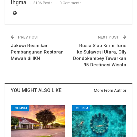
Ihgma
8106 Posts
0 Comments
PREV POST
NEXT POST
Jokowi Resmikan
Rusia Siap Kirim Turis
Pembangunan Restoran
ke Sulawesi Utara, Olly
Mewah di IKN
Dondokambey Tawarkan
95 Destinasi Wisata
YOU MIGHT ALSO LIKE
More From Author
TOURISM
TOURISM