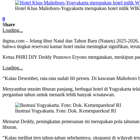
Hotel Khas Malioboro-Yogyakarta merupakan hotel milik WIK
0
Share
Loading...
ihgma.com – Jelang libur Natal dan Tahun Baru (
Nataru
) 2025-2026, 
bahwa tingkat reservasi kamar hotel mulai meningkat signifikan, teru
Ketua PHRI DIY Deddy Pranowo Eryono mengatakan, meskipun pada No
Loading...
“Kalau Desember, rata-rata sudah 60 persen. Di kawasan Malioboro b
Menyambut musim liburan panjang, berbagai hotel di Yogyakarta tela
pergantian tahun untuk menarik lebih banyak wisatawan.
Ilustrasi Yogyakarta. Foto: Dok. Kemenparekraf RI
Menurut Deddy, peningkatan pemesanan ini merupakan pola tahunan y
liburan.
“Kalau melihat tren tahun-tahun sebelumnya, okupansi di wilayah te