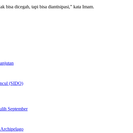
 bisa dicegah, tapi bisa diantisipasi,” kata Imam.
anjutan
uncul (SIDO)
ulih September
l Archipelago