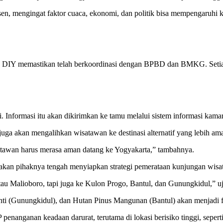
ersen, mengingat faktor cuaca, ekonomi, dan politik bisa mempengaruhi
 DIY memastikan telah berkoordinasi dengan BPBD dan BMKG. Setiap 
nformasi itu akan dikirimkan ke tamu melalui sistem informasi kamar 
 juga akan mengalihkan wisatawan ke destinasi alternatif yang lebih am
atawan harus merasa aman datang ke Yogyakarta,” tambahnya.
kan pihaknya tengah menyiapkan strategi pemerataan kunjungan wisataw
atau Malioboro, tapi juga ke Kulon Progo, Bantul, dan Gunungkidul,” u
nti (Gunungkidul), dan Hutan Pinus Mangunan (Bantul) akan menjadi fo
penanganan keadaan darurat, terutama di lokasi berisiko tinggi, sepert