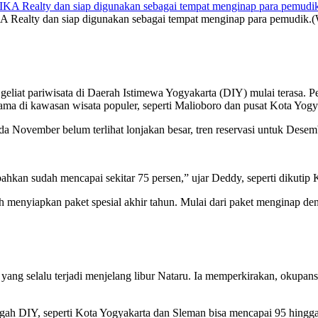
A Realty dan siap digunakan sebagai tempat menginap para pemudik.
geliat pariwisata di Daerah Istimewa
Yogyakarta
(DIY) mulai terasa. P
tama di kawasan wisata populer, seperti Malioboro dan pusat Kota Yogy
vember belum terlihat lonjakan besar, tren reservasi untuk Desemb
ahkan sudah mencapai sekitar 75 persen,” ujar Deddy, seperti dikutip
h menyiapkan paket spesial akhir tahun. Mulai dari paket menginap d
ang selalu terjadi menjelang libur Nataru. Ia memperkirakan, okupan
ngah DIY, seperti Kota Yogyakarta dan Sleman bisa mencapai 95 hingga