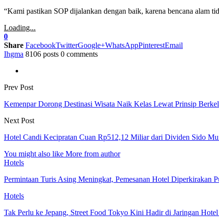
“Kami pastikan SOP dijalankan dengan baik, karena bencana alam tidak
Loading...
0
Share
Facebook
Twitter
Google+
WhatsApp
Pinterest
Email
Ihgma
8106 posts
0 comments
Prev Post
Kemenpar Dorong Destinasi Wisata Naik Kelas Lewat Prinsip Berkel
Next Post
Hotel Candi Kecipratan Cuan Rp512,12 Miliar dari Dividen Sido M
You might also like
More from author
Hotels
Permintaan Turis Asing Meningkat, Pemesanan Hotel Diperkirakan P
Hotels
Tak Perlu ke Jepang, Street Food Tokyo Kini Hadir di Jaringan Hote