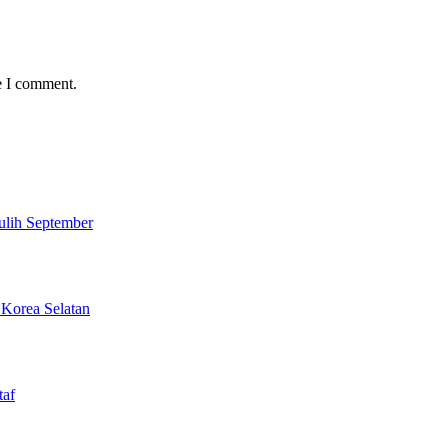
e I comment.
ulih September
 Korea Selatan
taf