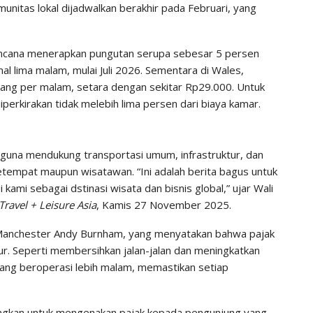
munitas lokal dijadwalkan berakhir pada Februari, yang
rencana menerapkan pungutan serupa sebesar 5 persen
l lima malam, mulai Juli 2026. Sementara di Wales,
rang per malam, setara dengan sekitar Rp29.000. Untuk
iperkirakan tidak melebih lima persen dari biaya kamar.
guna mendukung transportasi umum, infrastruktur, dan
tempat maupun wisatawan. “Ini adalah berita bagus untuk
i sebagai dstinasi wisata dan bisnis global,” ujar Wali
Travel + Leisure Asia
, Kamis 27 November 2025.
 Manchester Andy Burnham, yang menyatakan bahwa pajak
tur. Seperti membersihkan jalan-jalan dan meningkatkan
ang beroperasi lebih malam, memastikan setiap
angkan
untuk mengenakan pajak kepada pengunjung yang