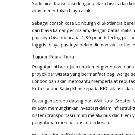
Yorkshire. Konsultasi dengan pelaku bisnis dan ko
akan menentukan biaya akhir.
Sebagai contoh kota Edinburgh di Skotlandia be
dari biaya kamar per malam, dengan batas maksima
pajaknya bisa mencapai 1,30 poundsterling per o
Inggris, biaya pastinya belum diumumkan, tetapi d
Tujuan Pajak Turis
Pungutan ini bertujuan untuk mengumpulkan dana 
proyek pariwisata yang bermanfaat bagi warga se
London dan akan membantu memperkuat reputasi kam
Kota London Sadiq Khan kepada BBC dilansir dari
Dukungan serupa datang dari Wali Kota Greater
ini akan memungkinkan investasi dalam infrastruk
sistem transportasi umum melalui bus dan trem y
pengalaman menjadi positif berkesan.
Wali Kota Khan dikabarkan sedang mempertimb