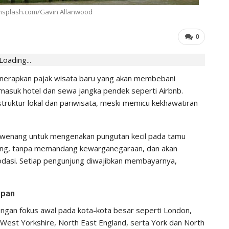
IHGMA
0
Jul 13, 2026
nsplash.com/Gavin Allanwood
0
Loading...
erapkan pajak wisata baru yang akan membebani
masuk hotel dan sewa jangka pendek seperti Airbnb.
struktur lokal dan pariwisata, meski memicu kekhawatiran
 wewenang untuk mengenakan pungutan kecil pada tamu
jung, tanpa memandang kewarganegaraan, dan akan
odasi. Setiap pengunjung diwajibkan membayarnya,
apan
dengan fokus awal pada kota-kota besar seperti London,
 West Yorkshire, North East England, serta York dan North