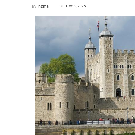
On
Dec 3, 2025
By
Ihgma
HOTELS
Permintaan Turis Asing Mening
eluarga, Hotel
Pemesanan Hotel Diperkirakan P
ai Rp 199 Ribu
September