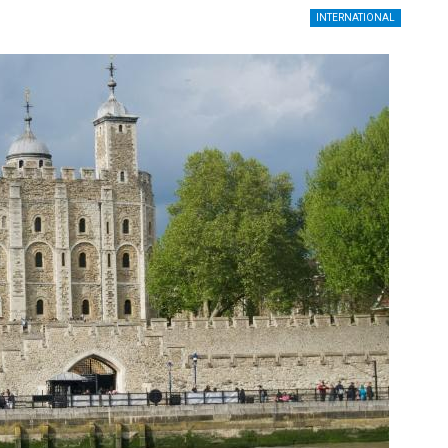
INTERNATIONAL
UNCATEGORIZED
kat,
Kemenpar Usul Bebas Visa Buat
ulih
Wisatawan Australia, China, Sampai
Korea Selatan