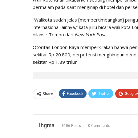
bermalam pada saat menginap di hotel dan perse
“Walikota sudah jelas [mempertimbangkan] pungu
internasional lainnya,” kata juru bicara wali kot
dilansir Tempo dari
New York Post
.
Otoritas London Raya memperkirakan bahwa pene
sekitar Rp 20.800, berpotensi menghimpun pendap
sekitar Rp 1,89 triliun.
Share
Facebook
Twitter
Google
Ihgma
8106 Posts
0 Comments