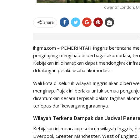
0
IHGMA
0
26
Jul 13, 2026
Tower of London. U
Share
ihgma.com – PEMERINTAH Inggris berencana men
pengunjung menginap di berbagai akomodasi, ter
Kebijakan ini diharapkan dapat mendongkrak infra
di kalangan pelaku usaha akomodasi.
Wali kota di seluruh wilayah Inggris akan diberi
menginap. Pajak ini berlaku untuk semua pengun
dicantumkan secara terpisah dalam tagihan akom
terlepas dari kewarganegaraannya.
Wilayah Terkena Dampak dan Jadwal Pener
Kebijakan ini mencakup seluruh wilayah Inggris, 
Liverpool, Greater Manchester, West of England,