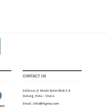
CONTACT US
Address :Jl. Made Bulet Blok A 8
Dalung, Kuta – Utara
Email :
info@ihgma.com
ram