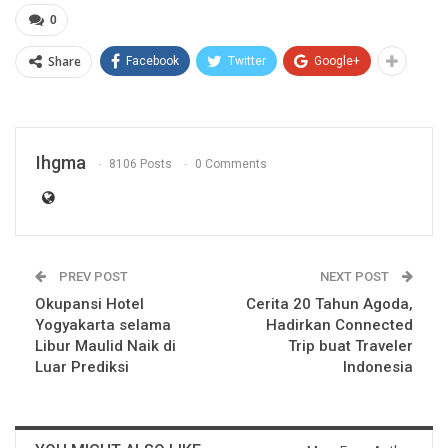
0
Share
Facebook
Twitter
Google+
Ihgma
8106 Posts
0 Comments
PREV POST
NEXT POST
Okupansi Hotel
Cerita 20 Tahun Agoda,
Yogyakarta selama
Hadirkan Connected
Libur Maulid Naik di
Trip buat Traveler
Luar Prediksi
Indonesia