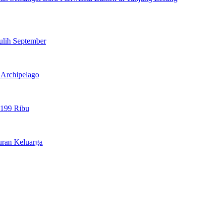
ulih September
l Archipelago
 199 Ribu
uran Keluarga