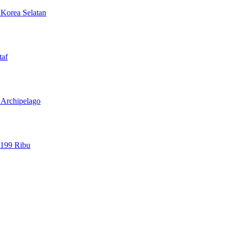
 Korea Selatan
taf
l Archipelago
 199 Ribu