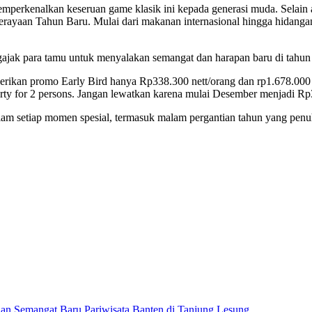
perkenalkan keseruan game klasik ini kepada generasi muda. Selain
erayaan Tahun Baru. Mulai dari makanan internasional hingga hidangan
ara tamu untuk menyalakan semangat dan harapan baru di tahun yan
rikan promo Early Bird hanya Rp338.300 nett/orang dan rp1.678.000
arty for 2 persons. Jangan lewatkan karena mulai Desember menjadi Rp
 setiap momen spesial, termasuk malam pergantian tahun yang penuh k
dan Semangat Baru Pariwisata Banten di Tanjung Lesung