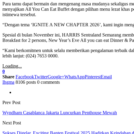
Para tamu dapat bermain dan mengenang masa mudanya sekaligus mem
menyajikan All You Can Eat Buffet dengan pilihan menu lezat khas p
istimewa tersebut.
“Dengan tema ‘IGNITE A NEW CHAPTER 2026’, kami ingin mengajak p
Spesial di bulan November ini, HARRIS Sentraland Semarang membe
Breakfast for 2 persons, New Year’s Eve All you can eat Dinner & P
“Kami berkomitmen untuk selalu memberikan pengalaman terbaik dalam
lebih lanjut: (024) 7653 0000.
Loading...
0
Share
Facebook
Twitter
Google+
WhatsApp
Pinterest
Email
Ihgma
8106 posts
0 comments
Prev Post
Wyndham Casablanca Jakarta Luncurkan Penthouse Mewah
Next Post
Sukses Digelar, Exciting Banten Festival 2025 Hadirkan Keindahan 