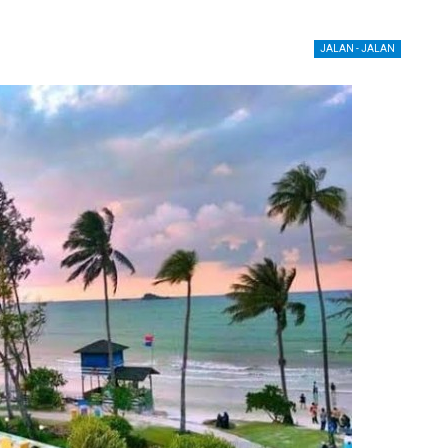
JALAN - JALAN
HOTELS
Permintaan Turis Asing Meningkat,
Hotel
Pemesanan Hotel Diperkirakan Pulih
 Ribu
September