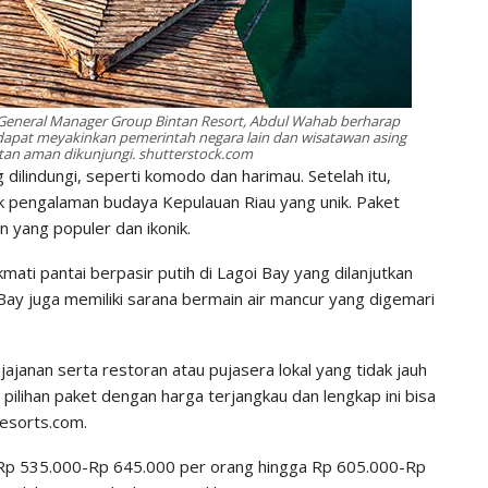
 General Manager Group Bintan Resort, Abdul Wahab berharap
h dapat meyakinkan pemerintah negara lain dan wisatawan asing
tan aman dikunjungi. shutterstock.com
 dilindungi, seperti komodo dan harimau. Setelah itu,
k pengalaman budaya Kepulauan Riau yang unik. Paket
 yang populer dan ikonik.
ti pantai berpasir putih di Lagoi Bay yang dilanjutkan
Bay juga memiliki sarana bermain air mancur yang digemari
ajanan serta restoran atau pujasera lokal yang tidak jauh
pilihan paket dengan harga terjangkau dan lengkap ini bisa
resorts.com.
i Rp 535.000-Rp 645.000 per orang hingga Rp 605.000-Rp