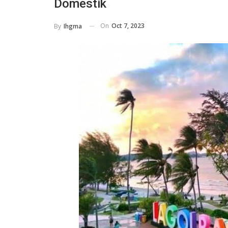
Domestik
On
Oct 7, 2023
By
Ihgma
HOTELS
Libur Sekolah Bareng Keluarga, 
Ini Tawarkan Paket Mulai Rp 199