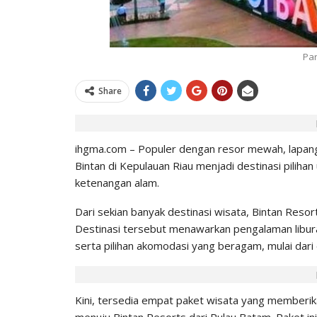
IHGMA
0
Jul 9, 2026
Par
Share
ihgma.com – Populer dengan resor mewah, lapanga
Bintan di Kepulauan Riau menjadi destinasi pilihan
ketenangan alam.
Dari sekian banyak destinasi wisata, Bintan Resor
Destinasi tersebut menawarkan pengalaman liburan 
serta pilihan akomodasi yang beragam, mulai dar
Kini, tersedia empat paket wisata yang memberi
menuju Bintan Resorts dari Pulau Batam. Paket in