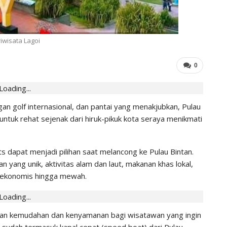
IHGMA
0
Jul 13, 2026
iwisata Lagoi
0
Loading...
n golf internasional, dan pantai yang menakjubkan, Pulau
 untuk rehat sejenak dari hiruk-pikuk kota seraya menikmati
ts dapat menjadi pilihan saat melancong ke Pulau Bintan.
yang unik, aktivitas alam dan laut, makanan khas lokal,
i ekonomis hingga mewah.
Loading...
kan kemudahan dan kenyamanan bagi wisatawan yang ingin
i sudah termasuk kapal cepat (speed boat) dari Pulau