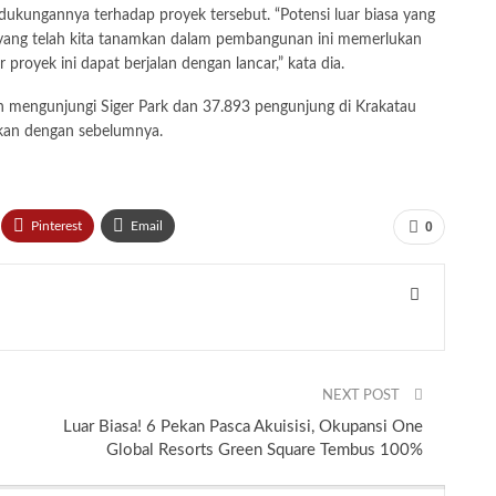
kungannya terhadap proyek tersebut. “Potensi luar biasa yang
si yang telah kita tanamkan dalam pembangunan ini memerlukan
proyek ini dapat berjalan dengan lancar,” kata dia.
n mengunjungi Siger Park dan 37.893 pengunjung di Krakatau
gkan dengan sebelumnya.
Pinterest
Email
0
NEXT POST
Luar Biasa! 6 Pekan Pasca Akuisisi, Okupansi One
Global Resorts Green Square Tembus 100%