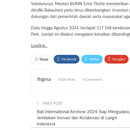
Sebelumnya, Menteri BUMN Erick Thohir memberikan du
dimiliki Bakauheni perlu terus dikembangkan. Investa
dukungan dari pemerintah daerah serta masyarakat agar 
Data hingga Agustus 2024, terdapat 117.168 kendaraa
Park. Jumlah ini disebut mengalami kenaikan dibandin
Loading...
Facebook
Twitter
Google+
Share
Ihgma
8106 Posts
0 Comments
PREV POST
Bali International Airshow 2024 Siap Mengudara,
Jembatani Inovasi dan Kolaborasi di Langit
Indonesia