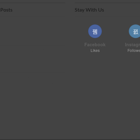
 Posts
Stay With Us
aan Turis Asing Meningkat,
an Hotel Diperkirakan Pulih
ber
Facebook
Instag
Likes
Follow
r Usul Bebas Visa buat
an Australia, China, sampai Korea
iserbu Turis, 70 Persen
si Mengaku Kekurangan Staf