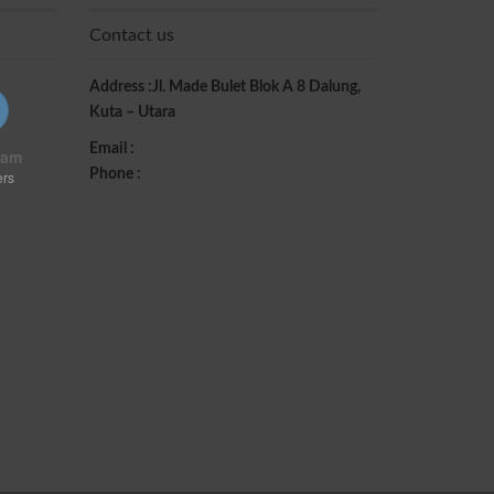
Contact us
Address :Jl. Made Bulet Blok A 8 Dalung,
Kuta – Utara
Email :
info@ihgma.com
ram
Phone :
087822691083
ers