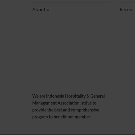
About us
Recent
Permint
Pemesan
Septem
Kemenpa
Wisataw
Selatan
Jepang D
Akomoda
We are Indonesia Hospitality & General
Management Association, strive to
provide the best and comprehensive
program to benefit our member.