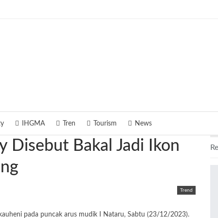
ty
IHGMA
Tren
Tourism
News
 Disebut Bakal Jadi Ikon
Re
ung
Trend