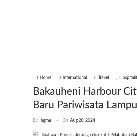
Friday, August 7, 2026
Home
International
Travel
Hospitali
Bakauheni Harbour City
Baru Pariwisata Lamp
On
Aug 20, 2024
By
Ihgma