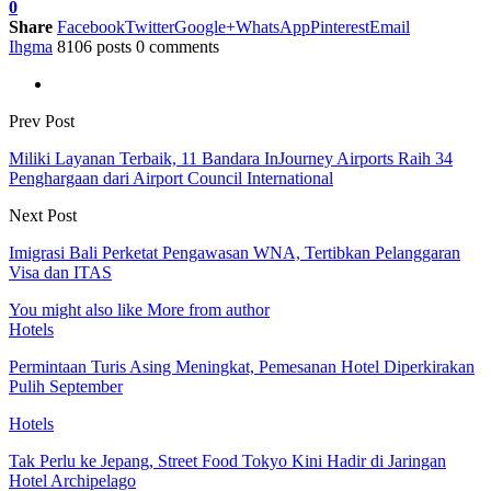
0
Share
Facebook
Twitter
Google+
WhatsApp
Pinterest
Email
Ihgma
8106 posts
0 comments
Prev Post
Miliki Layanan Terbaik, 11 Bandara InJourney Airports Raih 34
Penghargaan dari Airport Council International
Next Post
Imigrasi Bali Perketat Pengawasan WNA, Tertibkan Pelanggaran
Visa dan ITAS
You might also like
More from author
Hotels
Permintaan Turis Asing Meningkat, Pemesanan Hotel Diperkirakan
Pulih September
Hotels
Tak Perlu ke Jepang, Street Food Tokyo Kini Hadir di Jaringan
Hotel Archipelago