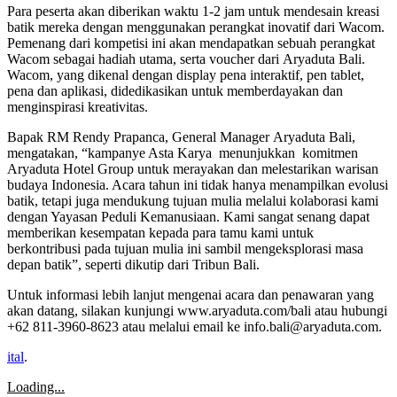
Para peserta akan diberikan waktu 1-2 jam untuk mendesain kreasi
batik mereka dengan menggunakan perangkat inovatif dari Wacom.
Pemenang dari kompetisi ini akan mendapatkan sebuah perangkat
Wacom sebagai hadiah utama, serta voucher dari Aryaduta Bali.
Wacom, yang dikenal dengan display pena interaktif, pen tablet,
pena dan aplikasi, didedikasikan untuk memberdayakan dan
menginspirasi kreativitas.
Bapak RM Rendy Prapanca, General Manager Aryaduta Bali,
mengatakan, “kampanye Asta Karya menunjukkan komitmen
Aryaduta Hotel Group untuk merayakan dan melestarikan warisan
budaya Indonesia. Acara tahun ini tidak hanya menampilkan evolusi
batik, tetapi juga mendukung tujuan mulia melalui kolaborasi kami
dengan Yayasan Peduli Kemanusiaan. Kami sangat senang dapat
memberikan kesempatan kepada para tamu kami untuk
berkontribusi pada tujuan mulia ini sambil mengeksplorasi masa
depan batik”, seperti dikutip dari Tribun Bali.
Untuk informasi lebih lanjut mengenai acara dan penawaran yang
akan datang, silakan kunjungi www.aryaduta.com/bali atau hubungi
+62 811-3960-8623 atau melalui email ke info.bali@aryaduta.com.
ital
.
Loading...