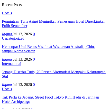
Recent Posts
Hotels
Permintaan Turis Asing Meningkat, Pemesanan Hotel Diperkirakan
Pulih September
Ihgma
Jul 13, 2026
0
Uncategorized
Kemenpar Usul Bebas Visa buat Wisatawan Australia, China,
sampai Korea Selatan
Ihgma
Jul 13, 2026
0
International
Jepang Diserbu Turis, 70 Persen Akomodasi Mengaku Kekurangan
Staf
Ihgma
Jul 13, 2026
0
Hotels
Tak Perlu ke Jepang, Street Food Tokyo Kini Hadir di Jaringan
Hotel Archipelago