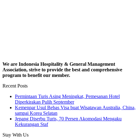
We are Indonesia Hospitality & General Management
Association, strive to provide the best and comprehensive
program to benefit our member.
Recent Posts
Permintaan Turis Asing Meningkat, Pemesanan Hotel
Diperkirakan Pulih September
Kemenpar Usul Bebas Visa buat Wisatawan Australia, China,
sampai Korea Selatan
Jepang Diserbu Turis, 70 Persen Akomodasi Mengaku
Kekurangan Staf
Stay With Us