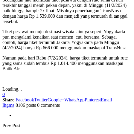
terakhir tanggal merah pekan depan, yakni di Minggu (11/2/2024)
naik hingga hampir 2x lipat. Misalnya penerbangan TransNusa
dengan harga Rp 1.539.000 dan menjadi yang termurah di tanggal
tersebut.
Tiket pesawat menuju destinasi wisata lainnya seperti Yogyakarta
pun mengalami kenaikan saat momen cuti bersama. Sebagai
contoh, harga tiket termurah Jakarta-Yogyakarta pada Minggu
(4/2/2024) hanya Rp 666.000 menggunakan maskapai TransNusa.
Namun pada hari Rabu (7/2/2024), harga tiket termurah untuk rute
yang sama sudah tembus Rp 1.014.400 menggunakan maskapai
Batik Air.
Loading...
0
Share
Facebook
Twitter
Google+
WhatsApp
Pinterest
Email
Ihgma
8106 posts
0 comments
Prev Post