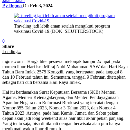
Jalan - Jalan
By
Ihgma
On
Feb 3, 2024
Traveling jadi lebih aman setelah mengikuti program
vaksinasi Covid-19.(DOK. SHUTTERSTOCK)
0
Share
Loading...
ihgma.com – Harga tiket pesawat melonjak hampir 2x lipat pada
momen libur Hari Isra Mi’raj Nabi Muhammad SAW dan Hari Raya
Tahun Baru Imlek 2575 Kongzili, yang bertepatan pada tanggal 8
dan 10 Februari tahun ini. Sementara, tanggal 9 Februari ditetapkan
sebagai hari cuti bersama Hari Raya Imlek,
Hal itu berdasarkan Surat Keputusan Bersama (SKB) Menteri
Agama, Menteri Ketenagakerjaan, dan Menteri Pendayagunaan
Aparatur Negara dan Reformasi Birokrasi yang tercatat dengan
Nomor 855 Tahun 2023, Nomor 3 Tahun 2023, dan Nomor 4
Tahun 2023. Artinya, pada hari Kamis, Jumat, dan Sabtu pekan
depan akan jadi long weekend alias hair libur akhir pekan panjang.
Yang tentu saja, bisa dinikmati dengan berwisata atau pun hanya
menikmati waktu libur di rumah.