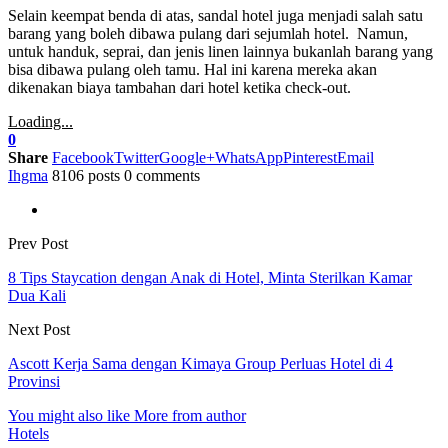
Selain keempat benda di atas, sandal hotel juga menjadi salah satu
barang yang boleh dibawa pulang dari sejumlah hotel. Namun,
untuk handuk, seprai, dan jenis linen lainnya bukanlah barang yang
bisa dibawa pulang oleh tamu. Hal ini karena mereka akan
dikenakan biaya tambahan dari hotel ketika check-out.
Loading...
0
Share
Facebook
Twitter
Google+
WhatsApp
Pinterest
Email
Ihgma
8106 posts
0 comments
Prev Post
8 Tips Staycation dengan Anak di Hotel, Minta Sterilkan Kamar
Dua Kali
Next Post
Ascott Kerja Sama dengan Kimaya Group Perluas Hotel di 4
Provinsi
You might also like
More from author
Hotels