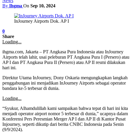
News
By
Ihgma
On
Sep 10, 2024
InJourney Airports Dok. AP I
0
Share
Loading...
ihgma.com, Jakarta – PT Angkasa Pura Indonesia atau InJourney
Airports telah lahir, usai peleburan PT Angkasa Pura I (Persero) atau
AP I dan PT Angkasa Pura II (Persero) atau AP II resmi dilakukan
hari ini.
Direktur Utama InJourney, Dony Oskaria mengungkapkan langkah
penggabungan ini menjadikan InJourney Airports sebagai operator
bandara ke-5 terbesar di dunia.
Loading...
“Syukur, Alhamdulillah kami sampaikan bahwa tepat di hari ini kita
menjadi operator airport nomor 5 terbesar di dunia,” ucapnya dalam
Konferensi Pers Peresmian Merger AP I dan AP II di Kantor Pusat
Injourney, seperti dikutip dari berita CNBC Indonesia pada Senin
(9/9/2024).