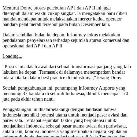
Menurut Dony, proses peleburan AP I dan AP II ini juga
ditempuh dalam waktu cukup singkat. Ia mengatakan baru diberi
mandat mendapat untuk melaksanakan merger kedua operator
bandara pelat merah tersebut pada bulan Desember lalu.
Dalam sembilan bulan ke depan, InJourney fokus melakukan
pendalaman penyelarasan terhadap sejumlah aturan komersial dan
operasional dari AP I dan AP II.
Loading...
“Proses ini adalah awal dari sebuah transformasi panjang yang kita
lakukan ke depan. Termasuk di dalamnya menempatkan bandar
udara kita ke dalam best practice di industrinya,” terang Dony.
Setelah penggabungan ini, penumpang InJourney Airports yang
menaungi 37 bandara di seluruh Indonesia, dibidik mencapai 170
juta pada akhir tahun nanti.
Penggabungan ini dilatarbelakangi dengan landasan bahwa
Indonesia memiliki potensi utama untuk menjadi pasar aviasi dan
pariwisata. Terdapat sejumlah faktor yang berpotensi untuk
menjadikan Indonesia sebagai pasar utama aviasi dan pariwisata,
antara lain, kondisi Indonesia yang merupakan negara kepulauan
terbesar di dunia dengan populasi terbesar di Asia Tenggara dan