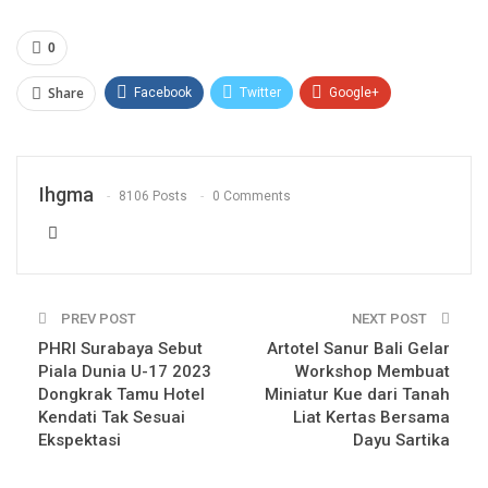
0
Share
Facebook
Twitter
Google+
WhatsApp
Pinterest
Email
Ihgma
8106 Posts
0 Comments
PREV POST
NEXT POST
PHRI Surabaya Sebut
Artotel Sanur Bali Gelar
Piala Dunia U-17 2023
Workshop Membuat
Dongkrak Tamu Hotel
Miniatur Kue dari Tanah
Kendati Tak Sesuai
Liat Kertas Bersama
Ekspektasi
Dayu Sartika